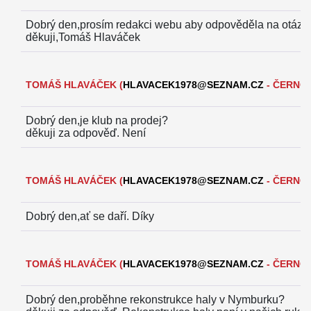
Dobrý den,prosím redakci webu aby odpověděla na otázky
děkuji,Tomáš Hlaváček
TOMÁŠ HLAVÁČEK
(
HLAVACEK1978@SEZNAM.CZ
- ČERNOŠ
Dobrý den,je klub na prodej?
děkuji za odpověď.
Není
TOMÁŠ HLAVÁČEK
(
HLAVACEK1978@SEZNAM.CZ
- ČERNOŠ
Dobrý den,ať se daří.
Díky
TOMÁŠ HLAVÁČEK
(
HLAVACEK1978@SEZNAM.CZ
- ČERNOŠ
Dobrý den,proběhne rekonstrukce haly v Nymburku?