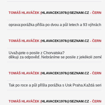
TOMÁŠ HLAVÁČEK
(
HLAVACEK1978@SEZNAM.CZ
- ČERNOŠ
oprava:porážka přišla po dvou a půl letech a 93 výhrách.Č
TOMÁŠ HLAVÁČEK
(
HLAVACEK1978@SEZNAM.CZ
- ČERNOŠ
Uvažujete o posile z Chorvatska?
děkuji za odpověď.
Nebráníme se posile z jekékoli země,
TOMÁŠ HLAVÁČEK
(
HLAVACEK1978@SEZNAM.CZ
- ČERNOŠ
Tak po roce a půl přišla porážka s Usk Praha.Každá serie 
TOMÁŠ HLAVÁČEK
(
HLAVACEK1978@SEZNAM.CZ
- ČERNOŠ