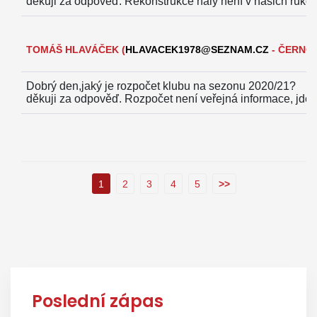
děkuji za odpověď.
Rekonstrukce haly není v našich ruko
TOMÁŠ HLAVÁČEK
(
HLAVACEK1978@SEZNAM.CZ
- ČERNOŠ
Dobrý den,jaký je rozpočet klubu na sezonu 2020/21?
děkuji za odpověď.
Rozpočet není veřejná informace, jde 
1
2
3
4
5
>>
Poslední zápas