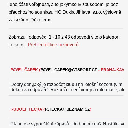
jeho části veřejnosti, a to jakýmkoliv způsobem, je bez
předchozího souhlasu HC Dukla Jihlava, s.r.o. výslovně
zakázáno. Děkujeme.
Zobrazuji odpovědi 1 - 10 z 43 odpovědí v této kategorii
celkem. |
Přehled offline rozhovorů
PAVEL ČAPEK
(
PAVEL.CAPEK@CTSPORT.CZ
- PRAHA-KAVČÍ
Dobrý den,jaký je rozpočet klubu na letošní sezonu(v mil
děkuji za odpověď.
Rozpočet není veřejná informace, ale j
RUDOLF TEČKA
(
R.TECKA@SEZNAM.CZ
)
Plánujete vypouštění zápasů i do budoucna? Nastřílet ve č