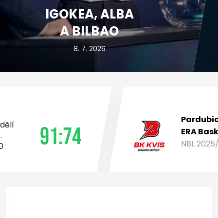
IGOKEA, ALBA
A BILBAO
8. 7. 2026
Pardubi
dělí
91:74
ERA Bask
.
NBL 2025
0