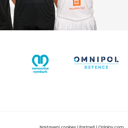
Nastavení cookies
|
Partneři
|
Onlajny.com