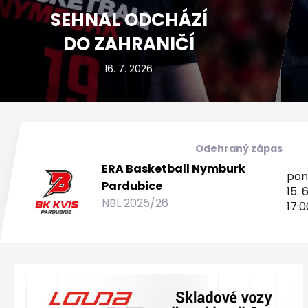
SEHNAL ODCHÁZÍ
DO ZAHRANIČÍ
16. 7. 2026
Odehraný zápas
ERA Basketball Nymburk
pon
Pardubice
15. 6
NBL 2025/26
17:0