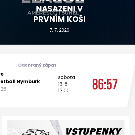
NASAZENI V
PRVNÍM KOŠI
7. 7. 2026
Odehraný zápas
ce
sobota
86:57
etball Nymburk
13. 6.
/26
17:00