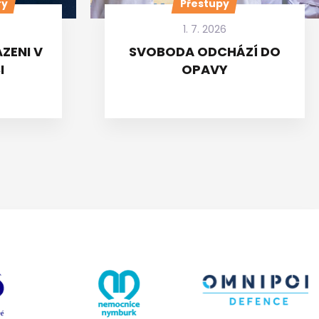
ry
Přestupy
1. 7. 2026
ZENI V
SVOBODA ODCHÁZÍ DO
I
OPAVY