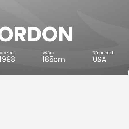
ORDON
arození
Výška
Národnost
.1998
185cm
USA