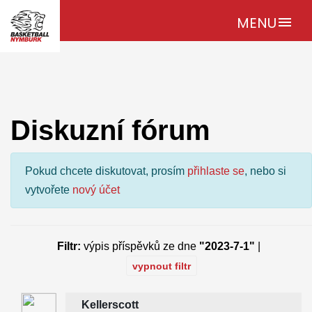
MENU
menu
Diskuzní fórum
Pokud chcete diskutovat, prosím
přihlaste se
, nebo si
vytvořete
nový účet
Filtr:
výpis příspěvků ze dne
"2023-7-1"
|
vypnout filtr
Kellerscott