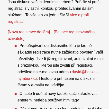
Jsou diskuse vaším denním chlebem? Pořiďte si profi-
registraci s vlastní ikonkou, prohledáváním dalšími
službami. To vše jen za jednu SMS!
více o profi
registraci
.
[Nová registrace do fóra]
[Editace registrovaného
uživatele]
Pro přispívání do diskusního fóra je kromě
základní registrace nutné zažádat o povolení Vaší
přezdívky. Jste-li již registrovaní, autorizační e-mail
s přezdívkou, kterou jste zvolili při registraci,
odešlete na e-mailovou adresu
david@basket-
nymburk.cz
. Heslo pro přihlášení na diskuzní
fórum v e-mailu neuvádějte.
Chcete-li udělat nový řádek, stačí zařádkovat
enterem, netřeba používat html tagy.
Děkujeme, že se zde na fóru budete chovat jako