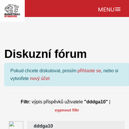
MENU
menu
Diskuzní fórum
Pokud chcete diskutovat, prosím
přihlaste se
, nebo si
vytvořete
nový účet
Filtr:
výpis příspěvků uživatele
"dddga10"
|
vypnout filtr
dddga10