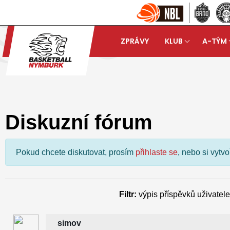
ZPRÁVY
KLUB
A-TÝM
Basketball Nymburk
Dis
arrow_forward
Diskuzní fórum
Pokud chcete diskutovat, prosím
přihlaste se
, nebo si vytv
Filtr:
výpis příspěvků uživatel
simov