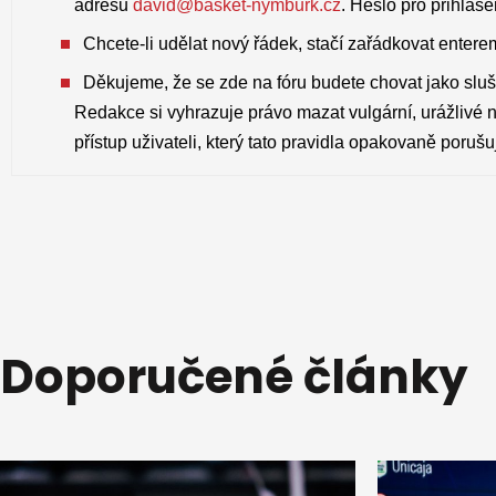
adresu
david@basket-nymburk.cz
. Heslo pro přihláš
Chcete-li udělat nový řádek, stačí zařádkovat enterem
Děkujeme, že se zde na fóru budete chovat jako slušn
Redakce si vyhrazuje právo mazat vulgární, urážlivé 
přístup uživateli, který tato pravidla opakovaně porušu
Doporučené články