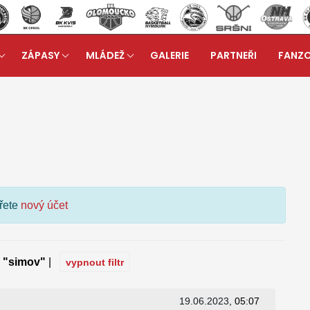
ZÁPASY
MLÁDEŽ
GALERIE
PARTNEŘI
FANZ
kuzní fórum
ořete
nový účet
e
"simov"
|
vypnout filtr
19.06.2023
, 05:07