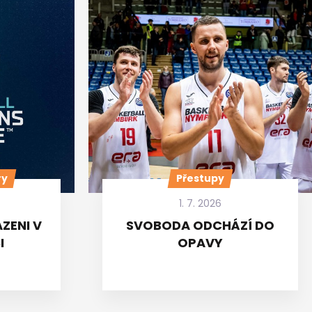
ry
Přestupy
1. 7. 2026
ZENI V
SVOBODA ODCHÁZÍ DO
I
OPAVY