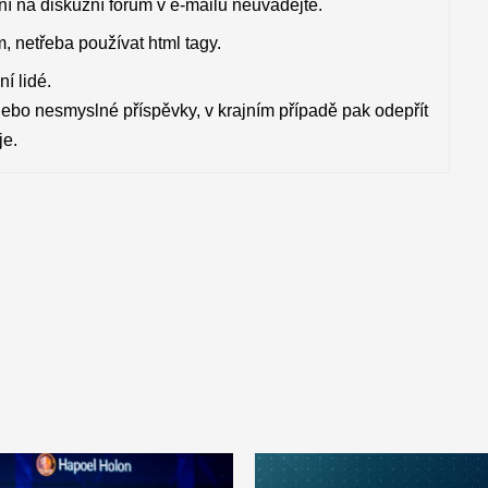
ení na diskuzní fórum v e-mailu neuvádějte.
, netřeba používat html tagy.
í lidé.
nebo nesmyslné příspěvky, v krajním případě pak odepřít
je.