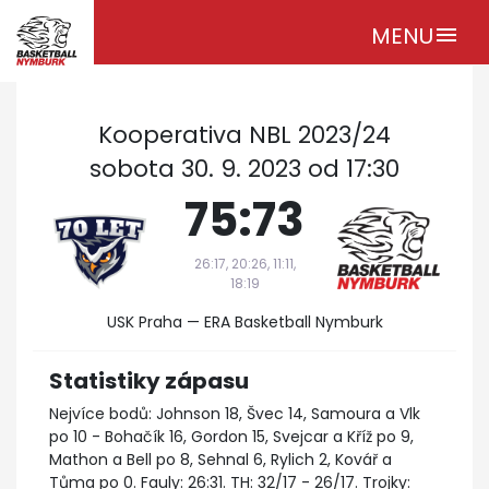
MENU
menu
Kooperativa NBL 2023/24
sobota 30. 9. 2023 od 17:30
75:73
26:17, 20:26, 11:11,
18:19
USK Praha — ERA Basketball Nymburk
Statistiky zápasu
Nejvíce bodů: Johnson 18, Švec 14, Samoura a Vlk
po 10 - Bohačík 16, Gordon 15, Svejcar a Kříž po 9,
Mathon a Bell po 8, Sehnal 6, Rylich 2, Kovář a
Tůma po 0. Fauly: 26:31. TH: 32/17 - 26/17. Trojky: