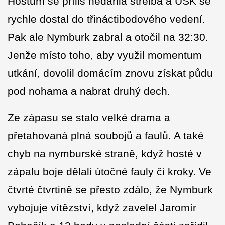
Hostům se příliš nedařila střelba a USK se
rychle dostal do třináctibodového vedení.
Pak ale Nymburk zabral a otočil na 32:30.
Jenže místo toho, aby využil momentum
utkání, dovolil domácím znovu získat půdu
pod nohama a nabrat druhý dech.
Ze zápasu se stalo velké drama a
přetahovaná plná soubojů a faulů. A také
chyb na nymburské straně, když hosté v
zápalu boje dělali útočné fauly či kroky. Ve
čtvrté čtvrtině se přesto zdálo, že Nymburk
vybojuje vítězství, když zavelel Jaromír