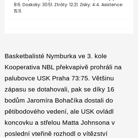
8:6. Doskoky: 30:51. Ztráty: 12:21. Zisky: 4:4. Asistence:
15:11.
Basketbalisté Nymburka ve 3. kole
Kooperativa NBL překvapivě prohráli na
palubovce USK Praha 73:75. Většinu
zápasu se dotahovali, pak se díky 16
bodům Jaromíra Bohačíka dostali do
pětibodového vedení, ale USK ovládl
koncovku a střelou Matta Johnsona v
poslední vteřině rozhodl o vítězství