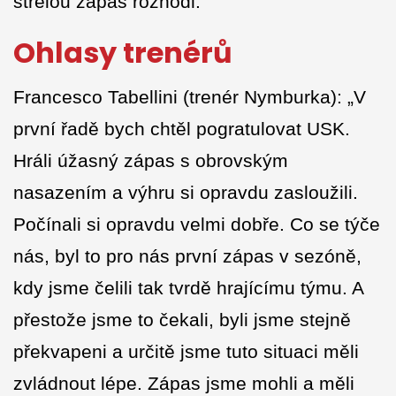
střelou zápas rozhodl.
Ohlasy trenérů
Francesco Tabellini (trenér Nymburka): „V
první řadě bych chtěl pogratulovat USK.
Hráli úžasný zápas s obrovským
nasazením a výhru si opravdu zasloužili.
Počínali si opravdu velmi dobře. Co se týče
nás, byl to pro nás první zápas v sezóně,
kdy jsme čelili tak tvrdě hrajícímu týmu. A
přestože jsme to čekali, byli jsme stejně
překvapeni a určitě jsme tuto situaci měli
zvládnout lépe. Zápas jsme mohli a měli