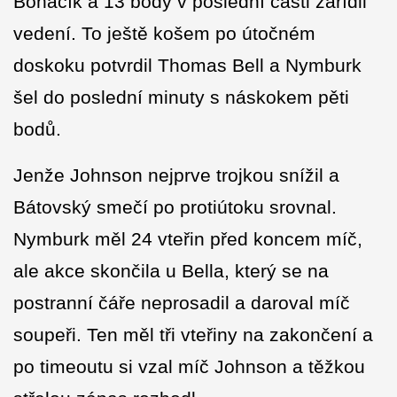
Bohačík a 13 body v poslední části zařídil
vedení. To ještě košem po útočném
doskoku potvrdil Thomas Bell a Nymburk
šel do poslední minuty s náskokem pěti
bodů.
Jenže Johnson nejprve trojkou snížil a
Bátovský smečí po protiútoku srovnal.
Nymburk měl 24 vteřin před koncem míč,
ale akce skončila u Bella, který se na
postranní čáře neprosadil a daroval míč
soupeři. Ten měl tři vteřiny na zakončení a
po timeoutu si vzal míč Johnson a těžkou