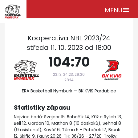
MENU
menu
Kooperativa NBL 2023/24
středa 11. 10. 2023 od 18:00
104:70
23:13, 24:23, 29:20,
28:14
ERA Basketball Nymburk — BK KVIS Pardubice
Statistiky zápasu
Nejvíce bodů: Svejcar 15, Bohačík 14, Kříž a Rylich 13,
Bell 12, Gordon 10, Mathon 8 (10 doskoků), Sehnal 8
(9 asistencí), Kovář 6, Tůma 5 - Potoček 17, Brunk
12, Skifič 9. Fauly: 20:26. TH: 36/26 - 27/20. Trojky: