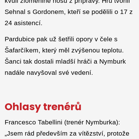
kvůli zlomenině nosu z přípravy. Hru tvořili
Sehnal s Gordonem, kteří se podělili o 17 z
24 asistencí.
Pardubice pak už šetřili opory v čele s
Šafarčíkem, který měl zvýšenou teplotu.
Šanci tak dostali mladší hráči a Nymburk
nadále navyšoval své vedení.
Ohlasy trenérů
Francesco Tabellini (trenér Nymburka):
„Jsem rád především za vítězství, protože