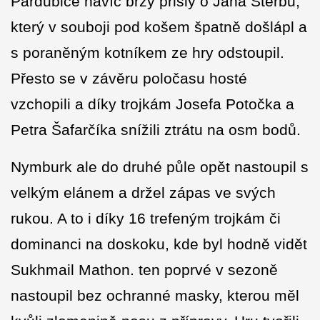
Pardubice navíc brzy přišly o Jana Štěrbu,
který v souboji pod košem špatně došlápl a
s poraněným kotníkem ze hry odstoupil.
Přesto se v závěru poločasu hosté
vzchopili a díky trojkám Josefa Potočka a
Petra Šafarčíka snížili ztrátu na osm bodů.
Nymburk ale do druhé půle opět nastoupil s
velkým elánem a držel zápas ve svých
rukou. A to i díky 16 trefeným trojkám či
dominanci na doskoku, kde byl hodně vidět
Sukhmail Mathon. ten poprvé v sezoně
nastoupil bez ochranné masky, kterou měl