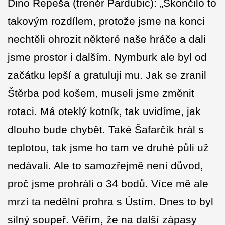
Dino Repeša (trenér Pardubic): „Skončilo to
takovým rozdílem, protože jsme na konci
nechtěli ohrozit některé naše hráče a dali
jsme prostor i dalším. Nymburk ale byl od
začátku lepší a gratuluji mu. Jak se zranil
Štěrba pod košem, museli jsme změnit
rotaci. Má oteklý kotník, tak uvidíme, jak
dlouho bude chybět. Také Šafarčík hrál s
teplotou, tak jsme ho tam ve druhé půli už
nedávali. Ale to samozřejmě není důvod,
proč jsme prohráli o 34 bodů. Více mě ale
mrzí ta nedělní prohra s Ústím. Dnes to byl
silný soupeř. Věřím, že na další zápasy