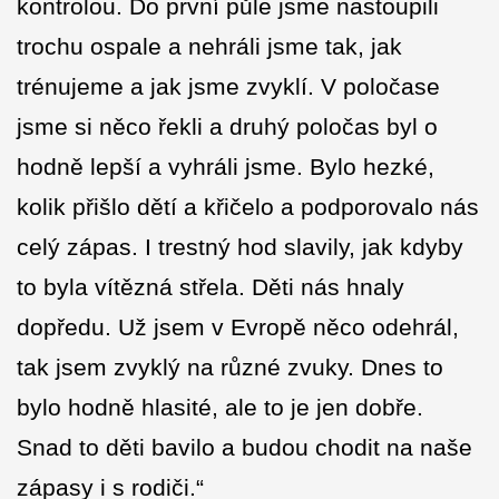
kontrolou. Do první půle jsme nastoupili
trochu ospale a nehráli jsme tak, jak
trénujeme a jak jsme zvyklí. V poločase
jsme si něco řekli a druhý poločas byl o
hodně lepší a vyhráli jsme. Bylo hezké,
kolik přišlo dětí a křičelo a podporovalo nás
celý zápas. I trestný hod slavily, jak kdyby
to byla vítězná střela. Děti nás hnaly
dopředu. Už jsem v Evropě něco odehrál,
tak jsem zvyklý na různé zvuky. Dnes to
bylo hodně hlasité, ale to je jen dobře.
Snad to děti bavilo a budou chodit na naše
zápasy i s rodiči.“