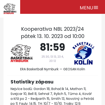
MENU
menu
Kooperativa NBL 2023/24
pátek 13. 10. 2023 od 10:00
81:59
25:30, 13:13, 23:4,
20:12
ERA Basketball Nymburk — GEOSAN Kolín
Statistiky zápasu
Nejvíce bodů: Gordon 18, Bohačík 14, Mathon 11,
Svejcar 10, Bell 8, Sehnal 7, Rylich 5, Tůma 4, Kovář
a Kříž po 2 - Redparth 15, Smith 13, Novotný a Petráš
po 11. Fauly: 14:15. TH: 10/7 - 10/10. Trojky: 12:9.