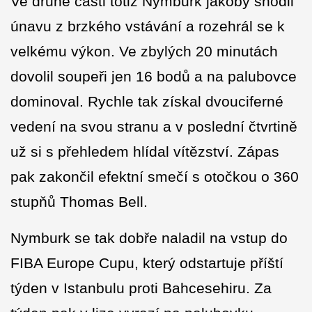
Ve druhé části totiž Nymburk jakoby shodil
únavu z brzkého vstávání a rozehrál se k
velkému výkon. Ve zbylých 20 minutách
dovolil soupeři jen 16 bodů a na palubovce
dominoval. Rychle tak získal dvouciferné
vedení na svou stranu a v poslední čtvrtině
už si s přehledem hlídal vítězství. Zápas
pak zakončil efektní smečí s otočkou o 360
stupňů Thomas Bell.
Nymburk se tak dobře naladil na vstup do
FIBA Europe Cupu, který odstartuje příští
týden v Istanbulu proti Bahcesehiru. Za