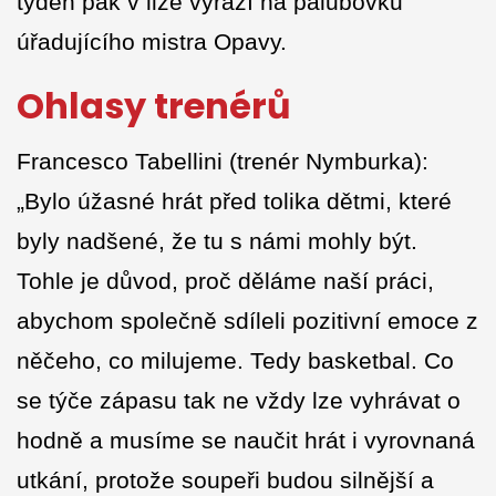
týden pak v lize vyrazí na palubovku
úřadujícího mistra Opavy.
Ohlasy trenérů
Francesco Tabellini (trenér Nymburka):
„Bylo úžasné hrát před tolika dětmi, které
byly nadšené, že tu s námi mohly být.
Tohle je důvod, proč děláme naší práci,
abychom společně sdíleli pozitivní emoce z
něčeho, co milujeme. Tedy basketbal. Co
se týče zápasu tak ne vždy lze vyhrávat o
hodně a musíme se naučit hrát i vyrovnaná
utkání, protože soupeři budou silnější a