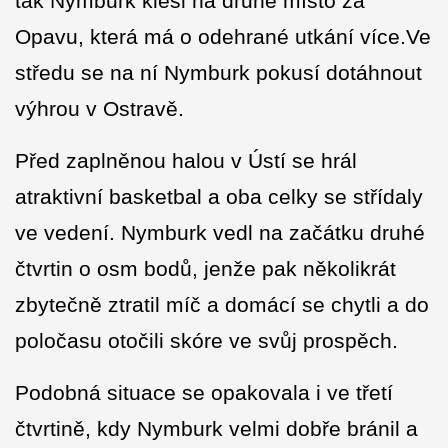
tak Nymburk klesl na druhé místo za
Opavu, která má o odehrané utkání více.Ve
středu se na ní Nymburk pokusí dotáhnout
výhrou v Ostravě.
Před zaplněnou halou v Ústí se hrál
atraktivní basketbal a oba celky se střídaly
ve vedení. Nymburk vedl na začátku druhé
čtvrtin o osm bodů, jenže pak několikrát
zbytečně ztratil míč a domácí se chytli a do
poločasu otočili skóre ve svůj prospěch.
Podobná situace se opakovala i ve třetí
čtvrtině, kdy Nymburk velmi dobře bránil a