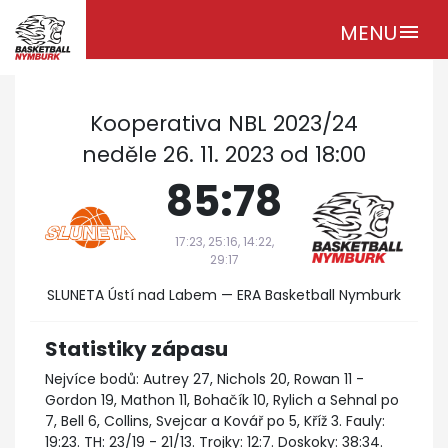
MENU
menu
Kooperativa NBL 2023/24
neděle 26. 11. 2023 od 18:00
85:78
17:23, 25:16, 14:22,
29:17
SLUNETA Ústí nad Labem — ERA Basketball Nymburk
Statistiky zápasu
Nejvíce bodů: Autrey 27, Nichols 20, Rowan 11 -
Gordon 19, Mathon 11, Bohačík 10, Rylich a Sehnal po
7, Bell 6, Collins, Svejcar a Kovář po 5, Kříž 3. Fauly:
19:23. TH: 23/19 - 21/13. Trojky: 12:7. Doskoky: 38:34.