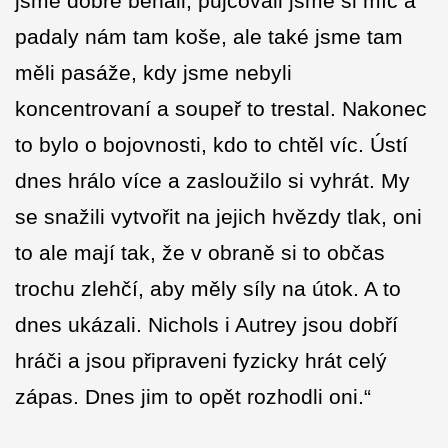
jsme dobře běhali, půjčovali jsme si míč a
padaly nám tam koše, ale také jsme tam
měli pasáže, kdy jsme nebyli
koncentrovaní a soupeř to trestal. Nakonec
to bylo o bojovnosti, kdo to chtěl víc. Ústí
dnes hrálo více a zasloužilo si vyhrát. My
se snažili vytvořit na jejich hvězdy tlak, oni
to ale mají tak, že v obraně si to občas
trochu zlehčí, aby měly síly na útok. A to
dnes ukázali. Nichols i Autrey jsou dobří
hráči a jsou připraveni fyzicky hrát celý
zápas. Dnes jim to opět rozhodli oni.“