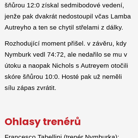
šňůrou 12:0 získal sedmibodové vedení,
jenže pak dvakrát nedostoupil včas Lamba
Autreyho a ten se chytil střelami z dálky.
Rozhodující moment přišel. v závěru, kdy
Nymburk vedl 74:72, ale nedařilo se mu v
útoku a naopak Nichols s Autreyem otočili
skóre šňůrou 10:0. Hosté pak už neměli
sílu zápas zvrátit.
Ohlasy trenérů
Francesco Tabellini (trenér Nymburka):