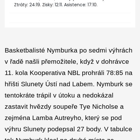
Ztráty: 24:19. Zisky: 12:11. Asistence: 17:10.
Basketbalisté Nymburka po sedmi výhrách
v řadě našli přemožitele, když v dohrávce
11. kola Kooperativa NBL prohráli 78:85 na
hřišti Slunety Ústí nad Labem. Nymburk se
tentokráte trápil v útoku a nedokázal
zastavit hvězdy soupeře Tye Nicholse a
zejména Lamba Autreyho, který se pod
výhru Slunety podepsal 27 body. V tabulce