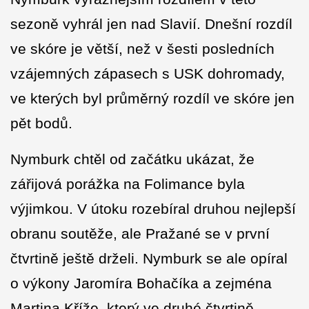
sezoně vyhrál jen nad Slavií. Dnešní rozdíl
ve skóre je větší, než v šesti posledních
vzájemných zápasech s USK dohromady,
ve kterých byl průměrný rozdíl ve skóre jen
pět bodů.
Nymburk chtěl od začátku ukázat, že
zářijová porážka na Folimance byla
výjimkou. V útoku rozebíral druhou nejlepší
obranu soutěže, ale Pražané se v první
čtvrtině ještě drželi. Nymburk se ale opíral
o výkony Jaromíra Bohačíka a zejména
Martina Kříže, který ve druhé čtvrtině