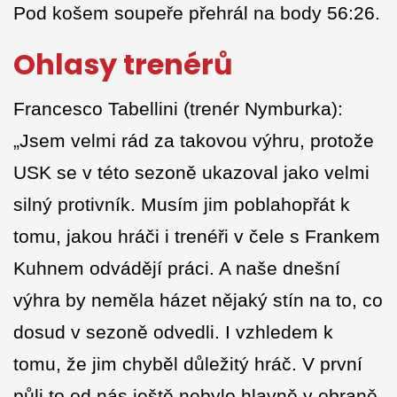
Pod košem soupeře přehrál na body 56:26.
Ohlasy trenérů
Francesco Tabellini (trenér Nymburka):
„Jsem velmi rád za takovou výhru, protože
USK se v této sezoně ukazoval jako velmi
silný protivník. Musím jim poblahopřát k
tomu, jakou hráči i trenéři v čele s Frankem
Kuhnem odvádějí práci. A naše dnešní
výhra by neměla házet nějaký stín na to, co
dosud v sezoně odvedli. I vzhledem k
tomu, že jim chyběl důležitý hráč. V první
půli to od nás ještě nebylo hlavně v obraně