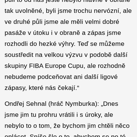
tak uvolněné, byli jsme trochu nervózní, ale
ve druhé půli jsme ale měli velmi dobré
pasáže v útoku i v obraně a zápas jsme
rozhodli do hezké výhry. Teď se můžeme
soustředit na velkou výzvu v podobě další
skupiny FIBA Europe Cupu, ale rozhodně
nebudeme podceňovat ani další ligové
zápasy, které nás čekají.“
Ondřej Sehnal (hráč Nymburka): „Dnes
jsme jim tu prohru vrátili i s úroky, ale
nebylo to o tom, že bychom jim chtěli něco
oplácet. Spíše šlo o to, abychom se po té