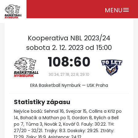
MENU
menu
Kooperativa NBL 2023/24
sobota 2. 12. 2023 od 15:00
108:60
30:24, 27:18, 22:8, 29:10
ERA Basketball Nymburk — USK Praha
Statistiky zápasu
Nejvíce bodů: Sehnal 16, Svejcar 15, Collins a Kříž po
14, Bohačík a Mathon po 11, Gordon 8, Rylich a Bell
po 7, Tůma 3, Novák 2, Kovář 0. Fauly: 30:22. TH:
27/20 - 32/21. Trojky: 8:3. Doskoky: 29:25. Ztráty:
12:29. Zisky: 16:9. Asistence: 24:12.