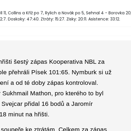
 11, Collins a Kříž po 7, Rylich a Novák po 5, Sehnal 4 - Borovka 20
2:7. Doskoky: 47:40. Ztráty: 15:27. Zisky: 20:11. Asistence: 33:12.
řišti šestý zápas Kooperativa NBL za
le přehráli Písek 101:65. Nymburk si už
ení a od té doby zápas kontroloval.
 Sukhmail Mathon, pro kterého to byl
Svejcar přidal 16 bodů a Jaromír
8 minut na hřišti.
l soupeře ke ztrátám. Celkem za zápas