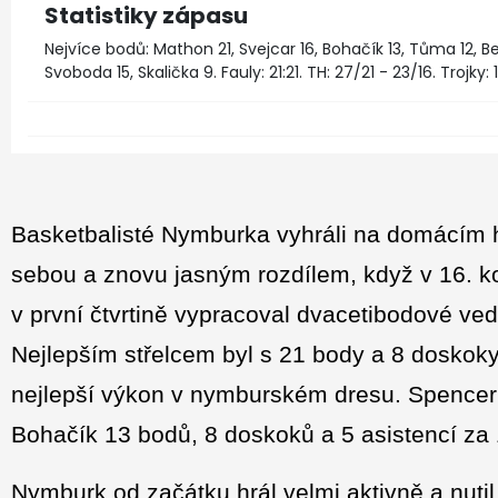
Statistiky zápasu
Nejvíce bodů: Mathon 21, Svejcar 16, Bohačík 13, Tůma 12, Bell
Svoboda 15, Skalička 9. Fauly: 21:21. TH: 27/21 - 23/16. Trojky: 1
Basketbalisté Nymburka vyhráli na domácím h
sebou a znovu jasným rozdílem, když v 16. ko
v první čtvrtině vypracoval dvacetibodové ved
Nejlepším střelcem byl s 21 body a 8 doskoky
nejlepší výkon v nymburském dresu. Spencer 
Bohačík 13 bodů, 8 doskoků a 5 asistencí za 1
Nymburk od začátku hrál velmi aktivně a nuti