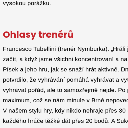
vysokou porážku.
Ohlasy trenérů
Francesco Tabellini (trenér Nymburka): „Hráli
začít, a když jsme všichni koncentrovaní a na 
Písek a jeho hru, jak se snaží hrát aktivně. 
potvrdilo, že vyhrávání pomáhá vyhrávat a vyt
vyhrávat pořád, ale to samozřejmě nejde. Po p
maximum, což se nám minule v Brně nepovedl
V našem stylu hry, kdy nikdo nehraje přes 30 
každého hráče těžké dát přes 20 bodů. A Suko