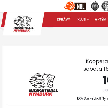
ZPRÁVY
KLUB
A-TÝM
Basketball Nymburk
Muži
arrow_forward
Koopera
sobota 16
1
34:1
ERA Basketball Ny