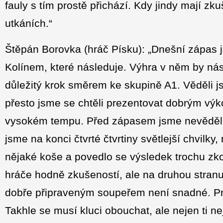
fauly s tím prostě přichází. Kdy jindy mají zk
utkáních.“
Štěpán Borovka (hráč Písku): „Dnešní zápas js
Kolínem, které následuje. Výhra v něm by ná
důležitý krok směrem ke skupině A1. Věděli j
přesto jsme se chtěli prezentovat dobrým výk
vysokém tempu. Před zápasem jsme nevěděli, 
jsme na konci čtvrté čtvrtiny světlejší chvil
nějaké koše a povedlo se výsledek trochu zko
hráče hodně zkušeností, ale na druhou stranu 
dobře připraveným soupeřem není snadné. Pra
Takhle se musí kluci obouchat, ale nejen ti ne