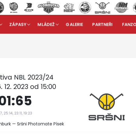
ZÁPASY
MLÁDEŽ
GALERIE
PARTNEŘI
FANZ
 A
Reportáž ze zápasu: ERA Basketball Nymburk - Sršni
arrow_forward
tiva NBL 2023/24
. 12. 2023 od 15:00
01:65
7, 25:14, 23:11, 19:23
mburk — Sršni Photomate Písek