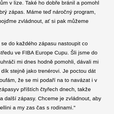
tům v lize. Také ho dobře bránil a pomohl
obrý zápas. Máme teď náročný program,
 pojďme zvládnout, ať si pak můžeme
 se do každého zápasu nastoupit co
 středu ve FIBA Europe Cupu. Šli jsme do
luhráči mi dnes hodně pomohli, dávali mi
 dík stejně jako trenérovi. Je poctou dát
ufám, že se mi podaří na to navázat i v
zápasyv příštích čtyřech dnech, takže
na další zápasy. Chceme je zvládnout, aby
ellini a my zas čas s rodinami."