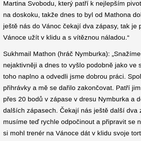
Martina Svobodu, který patří k nejlepším pivo
na doskoku, takže dnes to byl od Mathona d
ještě nás do Vánoc čekají dva zápasy, tak je
Vánoce užít v klidu a s vítěznou náladou.“
Sukhmail Mathon (hráč Nymburka): „Snažíme
nejaktivněji a dnes to vyšlo podobně jako ve
toho naplno a odvedli jsme dobrou práci. Spo
přihrávky a mě se dařilo zakončovat. Patří jim
přes 20 bodů v zápase v dresu Nymburka a do
dalších zápasech. Čekají nás ještě další dva 
musíme teď rychle odpočinout a připravit se 
si mohl trenér na Vánoce dát v klidu svoje tort