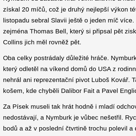
získal 20 míčů, což je druhý nejlepší výkon t
listopadu sebral Slavii ještě o jeden míč více.
zejména Thomas Bell, který si připsal pět zi
Collins jich měl rovněž pět.
Oba celky postrádaly důležité hráče. Nymburk
který odletěl na víkend domů do USA z rodinn
nehrál ani reprezentační pivot Luboš Kovář. T
košem, kde chyběli Dalibor Fait a Pavel Engli
Za Písek museli tak hrát hodně i mladí odchova
nedostávají, a Nymburk je vůbec nešetřil. Ryc
bodů a až v poslední čtvrtině trochu polevil a