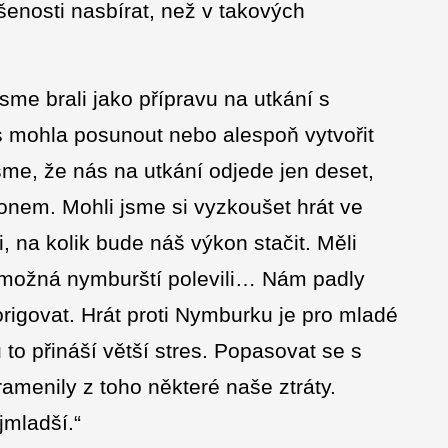
ušenosti nasbírat, než v takových
me brali jako přípravu na utkání s
s mohla posunout nebo alespoň vytvořit
sme, že nás na utkání odjede jen deset,
onem. Mohli jsme si vyzkoušet hrát ve
na kolik bude náš výkon stačit. Měli
ky, možná nymburští polevili… Nám padly
rigovat. Hrát proti Nymburku je pro mladé
to přináší větší stres. Popasovat se s
menily z toho některé naše ztráty.
jmladší.“