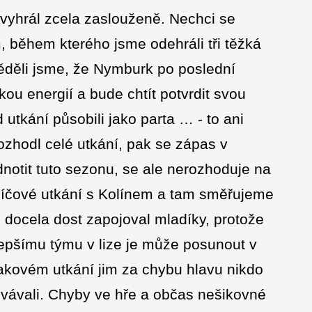
 vyhrál zcela zaslouženě. Nechci se
 během kterého jsme odehráli tři těžká
Věděli jsme, že Nymburk po poslední
kou energií a bude chtít potvrdit svou
utkání působili jako parta … - to ani
rozhodl celé utkání, pak se zápas v
notit tuto sezonu, se ale nerozhoduje na
líčové utkání s Kolínem a tam směřujeme
 docela dost zapojoval mladíky, protože
jlepšímu týmu v lize je může posunout v
 takovém utkání jim za chybu hlavu nikdo
ovávali. Chyby ve hře a občas nešikovné