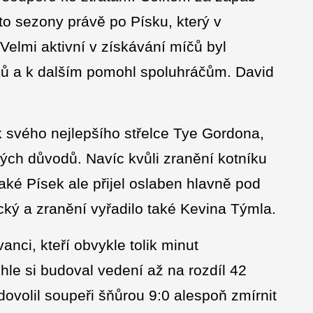
éto sezony právě po Písku, který v
 Velmi aktivní v získávání míčů byl
sků a k dalším pomohl spoluhráčům. David
 svého nejlepšího střelce Tye Gordona,
ých důvodů. Navíc kvůli zranění kotníku
aké Písek ale přijel oslaben hlavně pod
cký a zranění vyřadilo také Kevina Týmla.
nci, kteří obvykle tolik minut
hle si budoval vedení až na rozdíl 42
 dovolil soupeři šňůrou 9:0 alespoň zmírnit