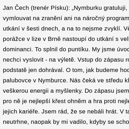
Jan Čech (trenér Písku): „Nymburku gratuluji,
vymlouvat na zranění ani na náročný program,
utkání v šesti dnech, a na to nejsme zvyklí. 
porážce v lize v Brně nastoupí do utkání s vel
dominanci. To splnil do puntíku. My jsme úvod 
nechci vyslovit - na výletě. Vstup do zápasu 
podstatě jen dohrával. O tom, jak budeme hod
palubovce v Nymburce. Nás čeká ve středu k
veškerou energii a myšlenky. Do zápasu jsem
pro ně je nejlepší křest ohněm a hra proti ne
jejich kariéře. Jsem rád, že se nebáli hrát. V
neutrhne, naopak by mi vadilo, kdyby se sch