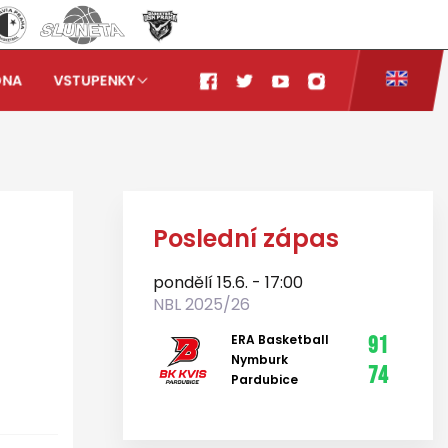
ONA
VSTUPENKY
 Písek 101:65
Poslední zápas
pondělí 15.6. - 17:00
NBL 2025/26
ERA Basketball
91
Nymburk
74
Pardubice