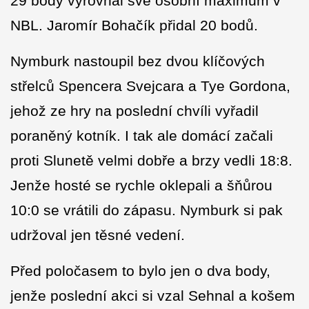
29 body vyrovnal své osobní maximum v
NBL. Jaromír Bohačík přidal 20 bodů.
Nymburk nastoupil bez dvou klíčových
střelců Spencera Svejcara a Tye Gordona,
jehož ze hry na poslední chvíli vyřadil
poraněný kotník. I tak ale domácí začali
proti Slunetě velmi dobře a brzy vedli 18:8.
Jenže hosté se rychle oklepali a šňůrou
10:0 se vrátili do zápasu. Nymburk si pak
udržoval jen těsné vedení.
Před poločasem to bylo jen o dva body,
jenže poslední akci si vzal Sehnal a košem