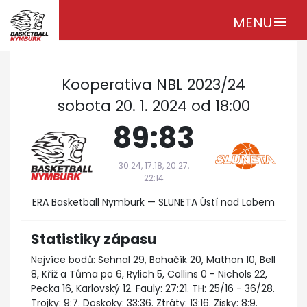
MENU
menu
Kooperativa NBL 2023/24
sobota 20. 1. 2024 od 18:00
89:83
30:24, 17:18, 20:27,
22:14
ERA Basketball Nymburk — SLUNETA Ústí nad Labem
Statistiky zápasu
Nejvíce bodů: Sehnal 29, Bohačík 20, Mathon 10, Bell
8, Kříž a Tůma po 6, Rylich 5, Collins 0 - Nichols 22,
Pecka 16, Karlovský 12. Fauly: 27:21. TH: 25/16 - 36/28.
Trojky: 9:7. Doskoky: 33:36. Ztráty: 13:16. Zisky: 8:9.