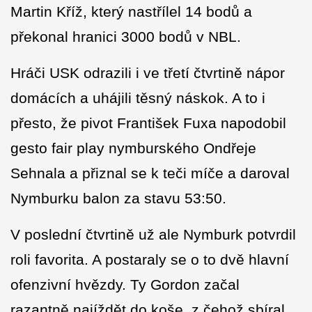
Martin Kříž, který nastřílel 14 bodů a
překonal hranici 3000 bodů v NBL.
Hráči USK odrazili i ve třetí čtvrtině nápor
domácích a uhájili těsný náskok. A to i
přesto, že pivot František Fuxa napodobil
gesto fair play nymburského Ondřeje
Sehnala a přiznal se k teči míče a daroval
Nymburku balon za stavu 53:50.
V poslední čtvrtině už ale Nymburk potvrdil
roli favorita. A postaraly se o to dvě hlavní
ofenzivní hvězdy. Ty Gordon začal
razantně najíždět do koše, z čehož sbíral