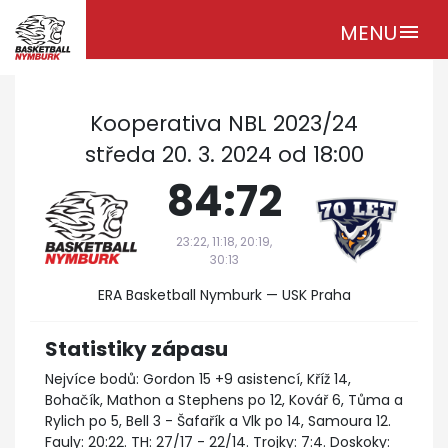
MENU
menu
Kooperativa NBL 2023/24
středa 20. 3. 2024 od 18:00
84:72
23:22, 11:18, 20:19,
30:13
ERA Basketball Nymburk — USK Praha
Statistiky zápasu
Nejvíce bodů: Gordon 15 +9 asistencí, Kříž 14,
Bohačík, Mathon a Stephens po 12, Kovář 6, Tůma a
Rylich po 5, Bell 3 - Šafařík a Vlk po 14, Samoura 12.
Fauly: 20:22. TH: 27/17 - 22/14. Trojky: 7:4. Doskoky: