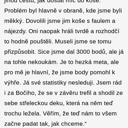
jinou cestu, jak dostat míč do koše.
Problém byl hlavně v obraně, kde jsme byli
měkký. Dovolili jsme jim koše s faulem a
nájezdy. Oni naopak hráli tvrdě a rozhodčí
to hodně pouštěli. Museli jsme se tomu
přizpůsobit. Sice jsme dal 3000 bodů, ale já
na tohle nekoukám. Je to hezká meta, ale
pro mě je hlavní, že jsme body pomohl k
výhře. Já své statistiky nesleduji. Jsem rád
i za Bočiho, že se v závěru trefil a shodil ze
sebe střeleckou deku, která na něm teď
trochu ležela. Věřím, že teď nám to všem
začne padat tak, jak chceme.“