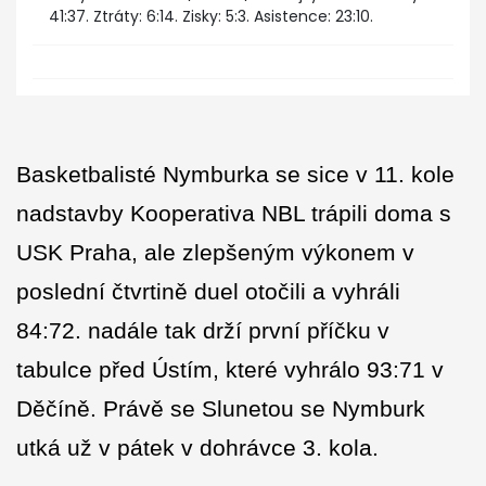
41:37. Ztráty: 6:14. Zisky: 5:3. Asistence: 23:10.
Basketbalisté Nymburka se sice v 11. kole
nadstavby Kooperativa NBL trápili doma s
USK Praha, ale zlepšeným výkonem v
poslední čtvrtině duel otočili a vyhráli
84:72. nadále tak drží první příčku v
tabulce před Ústím, které vyhrálo 93:71 v
Děčíně. Právě se Slunetou se Nymburk
utká už v pátek v dohrávce 3. kola.