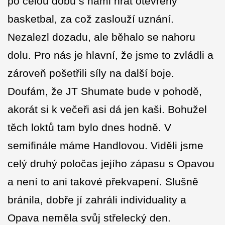
po celou dobu s námi hrát otevřený
basketbal, za což zaslouží uznání.
Nezalezl dozadu, ale běhalo se nahoru
dolu. Pro nás je hlavní, že jsme to zvládli a
zároveň pošetřili síly na další boje.
Doufám, že JT Shumate bude v pohodě,
akorát si k večeři asi dá jen kaši. Bohužel
těch loktů tam bylo dnes hodně. V
semifinále máme Handlovou. Viděli jsme
celý druhý poločas jejího zápasu s Opavou
a není to ani takové překvapení. Slušně
bránila, dobře jí zahráli individuality a
Opava neměla svůj střelecký den.