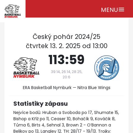
MENU
menu
Český pohár 2024/25
čtvrtek 13. 2. 2025 od 13:00
113:59
39:14, 26:14, 28:25,
20:6
ERA Basketball Nymburk — Nitra Blue Wings
Statistiky zápasu
Nejvíce bodů: Hruban a Svoboda po 17, Shumate 15,
Bishop a Kříž po 11, Ceaser 10, Bohačík 9, Kováčik 8,
Tůma 6, Birts 4, Sehnal 3, Brown 2 - O’Bannon a
Belikov po 13, Langley 12. TH: 28/17 - 19/13. Trojky: