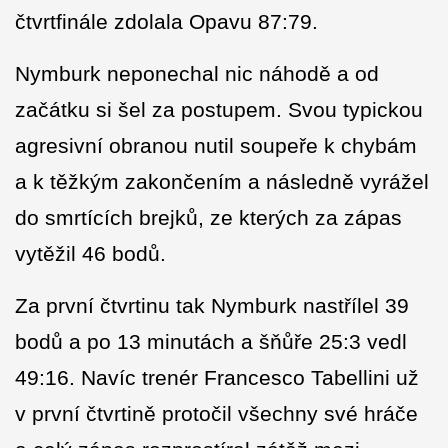
čtvrtfinále zdolala Opavu 87:79.
Nymburk neponechal nic náhodě a od
začátku si šel za postupem. Svou typickou
agresivní obranou nutil soupeře k chybám
a k těžkým zakončením a následně vyrážel
do smrtících brejků, ze kterých za zápas
vytěžil 46 bodů.
Za první čtvrtinu tak Nymburk nastřílel 39
bodů a po 13 minutách a šňůře 25:3 vedl
49:16. Navíc trenér Francesco Tabellini už
v první čtvrtině protočil všechny své hráče