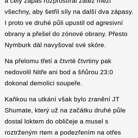
a celý zápas rozprostíral zátěž mezi
všechny, aby šetřil síly na další dva zápasy.
I proto ve druhé půli upustil od agresivní
obrany a přešel do zónové obrany. Přesto
Nymburk dál navyšoval své skóre.
Na přelomu třetí a čtvrté čtvrtiny pak
nedovolil Nitře ani bod a šňůrou 23:0
dokonal demolici soupeře.
Kaňkou na utkání však bylo zranění JT
Shumate, který už na začátku druhé půle
dostal loktem do obličeje a musel s
roztrženým rtem a podezřením na otřes