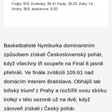
Trojky: 8:13. Doskoky: 36:41. Fauly: 25:20. Zisky: 1:4.
Ztráty: 18:9. Asistence: 9:20.
Basketbalisté Nymburka dominantním
způsobem získali Československý pohár,
když všechny tři soupeře na Final 8 jasně
přehráli. Ve finále zvítězili 105:61 nad
domácím Interem Bratislava. Obhájili tak
loňský triumf z Prahy a rozšířili svou sbírku
trofejí v této sezoně už na dvě, když
zároveň získali i Český pohár.