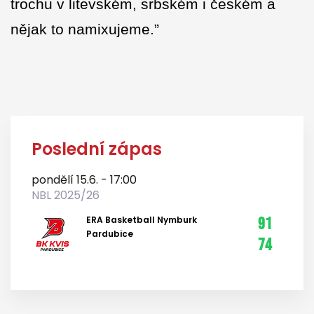
trochu v litevském, srbském i českém a
nějak to namixujeme.”
Poslední zápas
pondělí 15.6. - 17:00
NBL 2025/26
ERA Basketball Nymburk
91
Pardubice
74