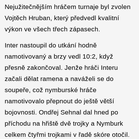
Nejužitečnějším hráčem turnaje byl zvolen
Vojtěch Hruban, který předvedl kvalitní
výkon ve všech třech zápasech.
Inter nastoupil do utkání hodně
namotivovaný a brzy vedl 10:2, když
přesně zakončoval. Jenže hráči Interu
začali dělat ramena a naváželi se do
soupeře, což nymburské hráče
namotivovalo přepnout do ještě větší
bojovnosti. Ondřej Sehnal dal hned po
příchodu na hřiště dvě trojky a Nymburk
celkem čtyřmi trojkami v řadě skóre otočil.