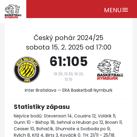
MENU
menu
Český pohár 2024/25
sobota 15. 2. 2025 od 17:00
61:105
19:25, 13:33, 16:32,
13:15
Inter Bratislava — ERA Basketball Nymburk
Statistiky zápasu
Nejvíce bodů: Stevenson 14, Cousins 12, Volárik 11,
Gunn 10 - Bishop 18, Sehnal a Hruban po 12, Brown 11,
Ceaser 10, Bohačík, Shumate a Svoboda po 9,
Rylich 8, Kříž 4, Birts 3, Kováčik 0. TH: 21/11 - 25/18.