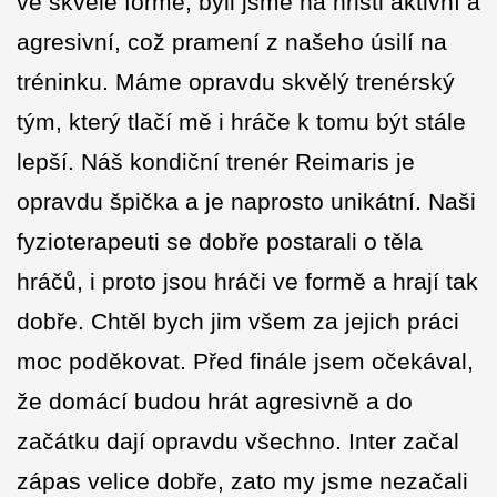
ve skvělé formě, byli jsme na hřišti aktivní a
agresivní, což pramení z našeho úsilí na
tréninku. Máme opravdu skvělý trenérský
tým, který tlačí mě i hráče k tomu být stále
lepší. Náš kondiční trenér Reimaris je
opravdu špička a je naprosto unikátní. Naši
fyzioterapeuti se dobře postarali o těla
hráčů, i proto jsou hráči ve formě a hrají tak
dobře. Chtěl bych jim všem za jejich práci
moc poděkovat. Před finále jsem očekával,
že domácí budou hrát agresivně a do
začátku dají opravdu všechno. Inter začal
zápas velice dobře, zato my jsme nezačali