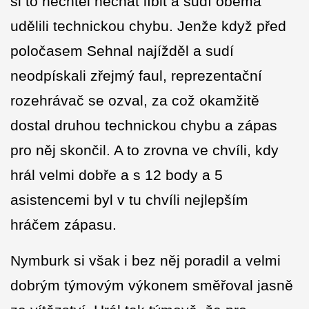
si to nechtěl nechat líbit a sudí oběma
udělili technickou chybu. Jenže když před
poločasem Sehnal najížděl a sudí
neodpískali zřejmý faul, reprezentační
rozehrávač se ozval, za což okamžitě
dostal druhou technickou chybu a zápas
pro něj skončil. A to zrovna ve chvíli, kdy
hrál velmi dobře a s 12 body a 5
asistencemi byl v tu chvíli nejlepším
hráčem zápasu.
Nymburk si však i bez něj poradil a velmi
dobrým týmovým výkonem směřoval jasně