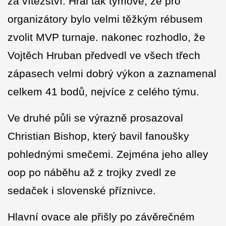
za vítězství. Hrál tak týmově, že pro
organizátory bylo velmi těžkým rébusem
zvolit MVP turnaje. nakonec rozhodlo, že
Vojtěch Hruban předvedl ve všech třech
zápasech velmi dobrý výkon a zaznamenal
celkem 41 bodů, nejvíce z celého týmu.
Ve druhé půli se výrazně prosazoval
Christian Bishop, který bavil fanoušky
pohlednými smečemi. Zejména jeho alley
oop po náběhu až z trojky zvedl ze
sedaček i slovenské příznivce.
Hlavní ovace ale přišly po závěrečném