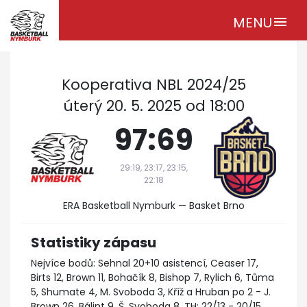
MENU
menu
Kooperativa NBL 2024/25
úterý 20. 5. 2025 od 18:00
97:69
29:19, 23:17, 23:15,
22:18
ERA Basketball Nymburk — Basket Brno
Statistiky zápasu
Nejvíce bodů: Sehnal 20+10 asistencí, Ceaser 17,
Birts 12, Brown 11, Bohačík 8, Bishop 7, Rylich 6, Tůma
5, Shumate 4, M. Svoboda 3, Kříž a Hruban po 2 - J.
Brown 26, Bálint 9, Š. Svoboda 8. TH: 22/13 - 20/15.