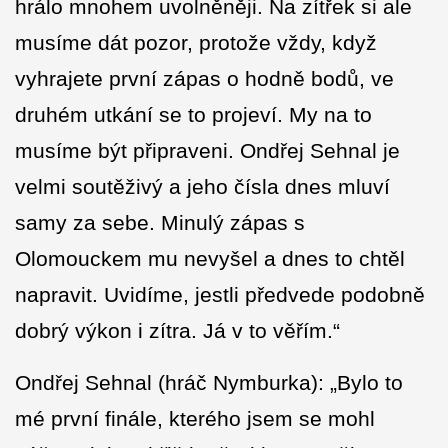
hrálo mnohem uvolněněji. Na zítřek si ale
musíme dát pozor, protože vždy, když
vyhrajete první zápas o hodně bodů, ve
druhém utkání se to projeví. My na to
musíme být připraveni. Ondřej Sehnal je
velmi soutěživý a jeho čísla dnes mluví
samy za sebe. Minulý zápas s
Olomouckem mu nevyšel a dnes to chtěl
napravit. Uvidíme, jestli předvede podobně
dobrý výkon i zítra. Já v to věřím.“
Ondřej Sehnal (hráč Nymburka): „Bylo to
mé první finále, kterého jsem se mohl