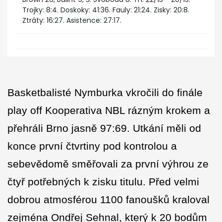
Trojky: 8:4. Doskoky: 41:36. Fauly: 21:24. Zisky: 20:8.
Ztráty: 16:27. Asistence: 27:17.
Basketbalisté Nymburka vkročili do finále
play off Kooperativa NBL rázným krokem a
přehráli Brno jasně 97:69. Utkání měli od
konce první čtvrtiny pod kontrolou a
sebevědomě směřovali za první výhrou ze
čtyř potřebných k zisku titulu. Před velmi
dobrou atmosférou 1100 fanoušků kraloval
zejména Ondřej Sehnal, který k 20 bodům