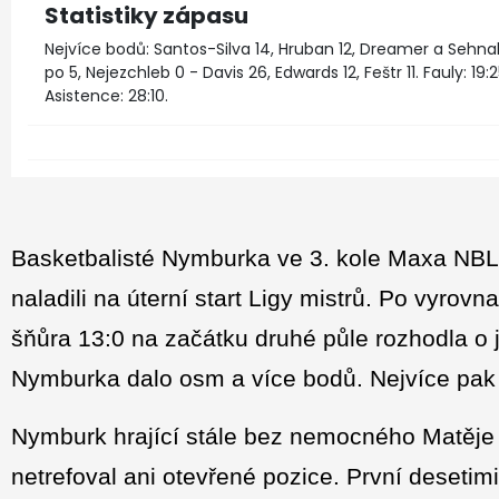
Statistiky zápasu
Nejvíce bodů: Santos-Silva 14, Hruban 12, Dreamer a Sehnal 
po 5, Nejezchleb 0 - Davis 26, Edwards 12, Feštr 11. Fauly: 19:25
Asistence: 28:10.
Basketbalisté Nymburka ve 3. kole Maxa NBL 
naladili na úterní start Ligy mistrů. Po vyrovna
šňůra 13:0 na začátku druhé půle rozhodla o 
Nymburka dalo osm a více bodů. Nejvíce pak 
Nymburk hrající stále bez nemocného Matěje S
netrefoval ani otevřené pozice. První desetim