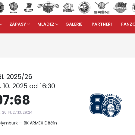
ZÁPASY
MLÁDEŽ
GALERIE
PARTNEŘI
FANZ
 A
Reportáž ze zápasu: ERA Basketball Nymburk - BK 
arrow_forward
L 2025/26
 10. 2025 od 16:30
97:68
7, 26:14, 27:13, 29:24
l Nymburk — BK ARMEX Děčín