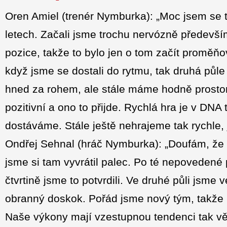
Oren Amiel (trenér Nymburka): „Moc jsem se t
letech. Začali jsme trochu nervózně především 
pozice, takže to bylo jen o tom začít proměňo
když jsme se dostali do rytmu, tak druhá půle
hned za rohem, ale stále máme hodně prostoru
pozitivní a ono to přijde. Rychlá hra je v DN
dostáváme. Stále ještě nehrajeme tak rychle, 
Ondřej Sehnal (hráč Nymburka): „Doufám, že 
jsme si tam vyvrátil palec. Po té nepovedené pr
čtvrtině jsme to potvrdili. Ve druhé půli jsme v
obranný doskok. Pořád jsme nový tým, takže 
Naše výkony mají vzestupnou tendenci tak věří