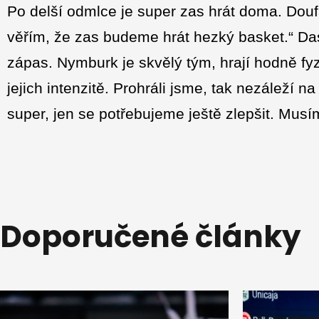
Po delší odmlce je super zas hrát doma. Doufá
věřím, že zas budeme hrát hezký basket.“ Das
zápas. Nymburk je skvělý tým, hrají hodně fy
jejich intenzitě. Prohráli jsme, tak nezáleží na
super, jen se potřebujeme ještě zlepšit. Musím
Doporučené články