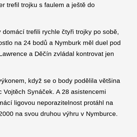
 trefil trojku s faulem a ještě do
domácí trefili rychle čtyři trojky po sobě,
ostlo na 24 bodů a Nymburk měl duel pod
Lawrence a Děčín zvládal kontrovat jen
ýkonem, když se o body podělila většina
 Vojtěch Synáček. A 28 asistencemi
cí ligovou neporazitelnost protáhl na
 2000 na svou druhou výhru v Nymburce.