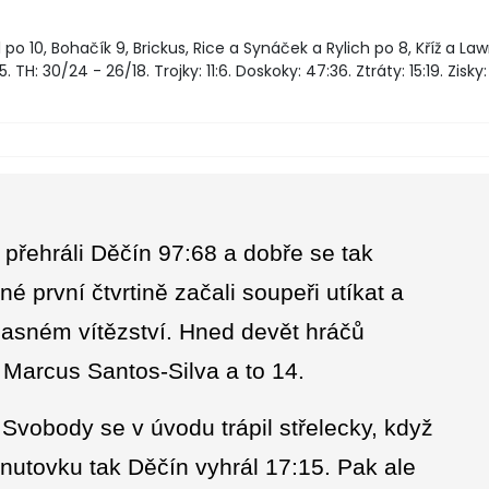
po 10, Bohačík 9, Brickus, Rice a Synáček a Rylich po 8, Kříž a La
. TH: 30/24 - 26/18. Trojky: 11:6. Doskoky: 47:36. Ztráty: 15:19. Zisky: 
přehráli Děčín 97:68 a dobře se tak
né první čtvrtině začali soupeři utíkat a
jasném vítězství. Hned devět hráčů
Marcus Santos-Silva a to 14.
vobody se v úvodu trápil střelecky, když
inutovku tak Děčín vyhrál 17:15. Pak ale