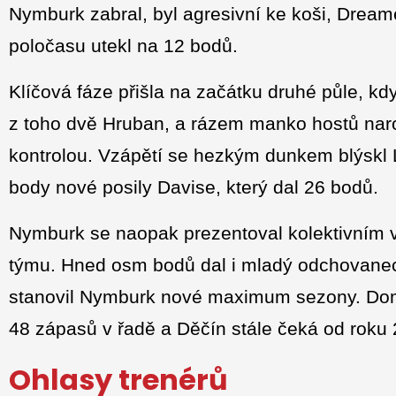
Nymburk zabral, byl agresivní ke koši, Dreamer
poločasu utekl na 12 bodů.
Klíčová fáze přišla na začátku druhé půle, kdy 
z toho dvě Hruban, a rázem manko hostů nar
kontrolou. Vzápětí se hezkým dunkem blýskl 
body nové posily Davise, který dal 26 bodů.
Nymburk se naopak prezentoval kolektivním v
týmu. Hned osm bodů dal i mladý odchovanec
stanovil Nymburk nové maximum sezony. Domá
48 zápasů v řadě a Děčín stále čeká od roku
Ohlasy trenérů