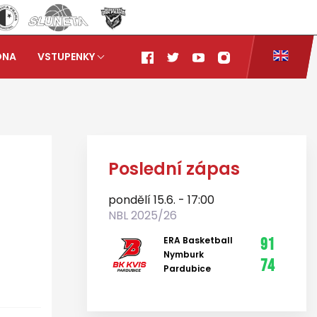
ONA
VSTUPENKY
ARMEX Děčín 97:68
Poslední zápas
pondělí 15.6. - 17:00
NBL 2025/26
ERA Basketball
91
Nymburk
74
Pardubice