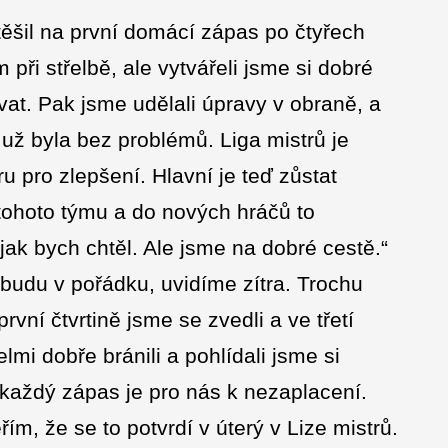
ěšil na první domácí zápas po čtyřech
při střelbě, ale vytvářeli jsme si dobré
vat. Pak jsme udělali úpravy v obraně, a
 už byla bez problémů. Liga mistrů je
 pro zlepšení. Hlavní je teď zůstat
A tohoto týmu a do nových hráčů to
jak bych chtěl. Ale jsme na dobré cestě.“
budu v pořádku, uvidíme zítra. Trochu
vní čtvrtině jsme se zvedli a ve třetí
elmi dobře bránili a pohlídali jsme si
každý zápas je pro nás k nezaplacení.
m, že se to potvrdí v úterý v Lize mistrů.