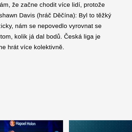
m, že začne chodit více lidí, protože
hawn Davis (hráč Děčína): Byl to těžký
zicky, nám se nepovedlo vyrovnat se
 tom, kolik já dal bodů. Česká liga je
e hrát více kolektivně.