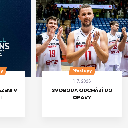
ry
Přestupy
1. 7. 2026
ZENI V
SVOBODA ODCHÁZÍ DO
I
OPAVY