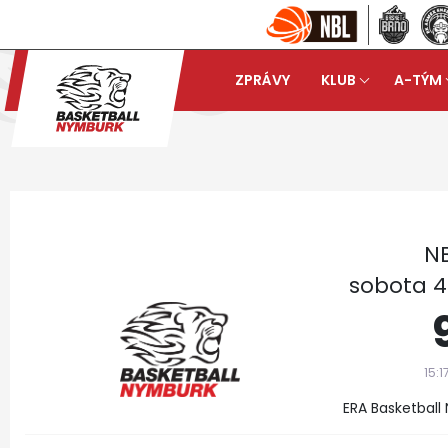
ZPRÁVY
KLUB
A-TÝM
Basketball Nymburk
Muži
arrow_forward
NB
sobota 4.
15:1
ERA Basketbal