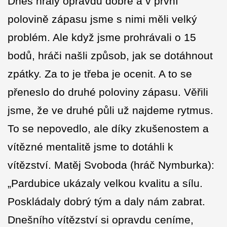
Dnes hrály opravdu dobře a v první
polovině zápasu jsme s nimi měli velký
problém. Ale když jsme prohrávali o 15
bodů, hráči našli způsob, jak se dotáhnout
zpátky. Za to je třeba je ocenit. A to se
přeneslo do druhé poloviny zápasu. Věřili
jsme, že ve druhé půli už najdeme rytmus.
To se nepovedlo, ale díky zkušenostem a
vítězné mentalitě jsme to dotáhli k
vítězství. Matěj Svoboda (hráč Nymburka):
„Pardubice ukázaly velkou kvalitu a sílu.
Poskládaly dobrý tým a daly nám zabrat.
Dnešního vítězství si opravdu ceníme,