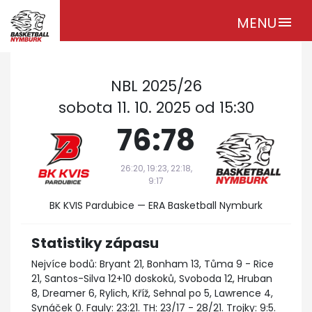
MENU
menu
NBL 2025/26
sobota 11. 10. 2025 od 15:30
76:78
26:20, 19:23, 22:18,
9:17
BK KVIS Pardubice — ERA Basketball Nymburk
Statistiky zápasu
Nejvíce bodů: Bryant 21, Bonham 13, Tůma 9 - Rice
21, Santos-Silva 12+10 doskoků, Svoboda 12, Hruban
8, Dreamer 6, Rylich, Kříž, Sehnal po 5, Lawrence 4,
Synáček 0. Fauly: 23:21. TH: 23/17 - 28/21. Trojky: 9:5.