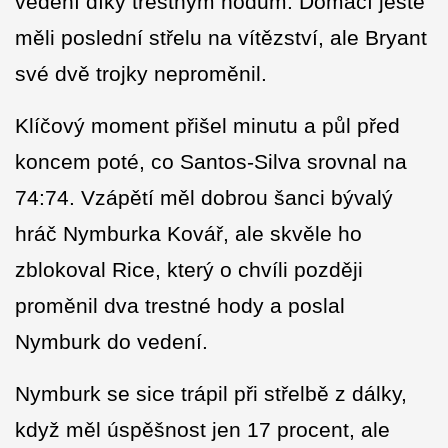
vedení díky trestným hodům. Domácí ještě
měli poslední střelu na vítězství, ale Bryant
své dvě trojky neproměnil.
Klíčový moment přišel minutu a půl před
koncem poté, co Santos-Silva srovnal na
74:74. Vzápětí měl dobrou šanci bývalý
hráč Nymburka Kovář, ale skvěle ho
zblokoval Rice, který o chvíli později
proměnil dva trestné hody a poslal
Nymburk do vedení.
Nymburk se sice trápil při střelbě z dálky,
když měl úspěšnost jen 17 procent, ale