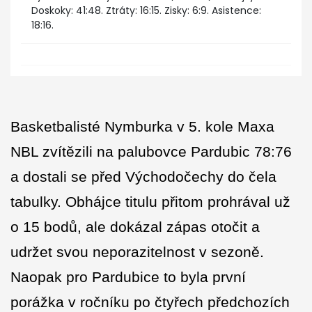
Doskoky: 41:48. Ztráty: 16:15. Zisky: 6:9. Asistence:
18:16.
Basketbalisté Nymburka v 5. kole Maxa
NBL zvítězili na palubovce Pardubic 78:76
a dostali se před Východočechy do čela
tabulky. Obhájce titulu přitom prohrával už
o 15 bodů, ale dokázal zápas otočit a
udržet svou neporazitelnost v sezoně.
Naopak pro Pardubice to byla první
porážka v ročníku po čtyřech předchozích