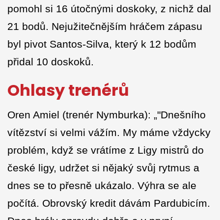
pomohl si 16 útočnými doskoky, z nichž dal
21 bodů. Nejužitečnějším hráčem zápasu
byl pivot Santos-Silva, který k 12 bodům
přidal 10 doskoků.
Ohlasy trenérů
Oren Amiel (trenér Nymburka): „"Dnešního
vítězství si velmi vážím. My máme vždycky
problém, když se vrátíme z Ligy mistrů do
české ligy, udržet si nějaký svůj rytmus a
dnes se to přesně ukázalo. Výhra se ale
počítá. Obrovský kredit dávám Pardubicím.