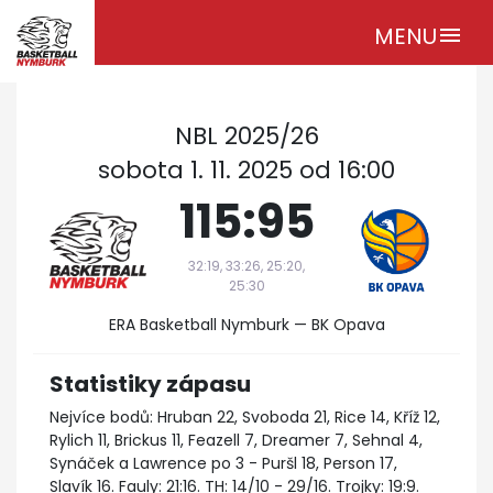
MENU
menu
NBL 2025/26
sobota 1. 11. 2025 od 16:00
115:95
32:19, 33:26, 25:20,
25:30
ERA Basketball Nymburk — BK Opava
Statistiky zápasu
Nejvíce bodů: Hruban 22, Svoboda 21, Rice 14, Kříž 12,
Rylich 11, Brickus 11, Feazell 7, Dreamer 7, Sehnal 4,
Synáček a Lawrence po 3 - Puršl 18, Person 17,
Slavík 16. Fauly: 21:16. TH: 14/10 - 29/16. Trojky: 19:9.