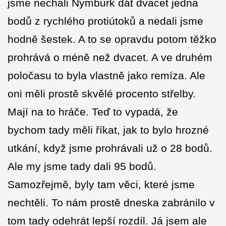
jsme nechali Nymburk dát dvacet jedna
bodů z rychlého protiútoků a nedali jsme
hodně šestek. A to se opravdu potom těžko
prohrává o méně než dvacet. A ve druhém
poločasu to byla vlastně jako remíza. Ale
oni měli prostě skvělé procento střelby.
Mají na to hráče. Teď to vypadá, že
bychom tady měli říkat, jak to bylo hrozné
utkání, když jsme prohrávali už o 28 bodů.
Ale my jsme tady dali 95 bodů.
Samozřejmě, byly tam věci, které jsme
nechtěli. To nám prostě dneska zabránilo v
tom tady odehrát lepší rozdíl. Já jsem ale