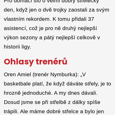
Pro domácí šlo o velmi dobrý střelecký
den, když jen o dvě trojky zaostali za svým
vlastním rekordem. K tomu přidali 37
asistencí, což je pro ně druhý nejlepší
výkon sezony a pátý nejlepší celkově v
historii ligy.
Ohlasy trenérů
Oren Amiel (trenér Nymburka): „V
basketbale platí, že když dáváte střely, je to
hrozně jednoduché. A my dnes dávali.
Dosud jsme se při střelbě z dálky spíše
trápili. Ale máme dobré střelce a bylo jen