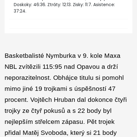
Doskoky: 46:36. Ztráty: 12:13. Zisky: 11:7. Asistence:
37:24.
Basketbalisté Nymburka v 9. kole Maxa
NBL zvítězili 115:95 nad Opavou a drží
neporazitelnost. Obhájce titulu si pomohl
mimo jiné 19 trojkami s úspěšností 47
procent. Vojtěch Hruban dal dokonce čtyři
trojky ze čtyř pokusů a s 22 body byl
nejlepším střelcem zápasu. Pět trojek
přidal Matěj Svoboda, který si 21 body