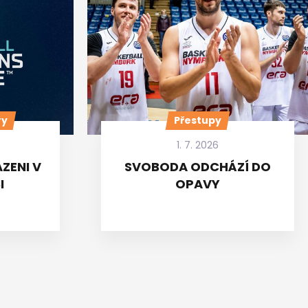
ry
Přestupy
1. 7. 2026
ZENI V
SVOBODA ODCHÁZÍ DO
I
OPAVY