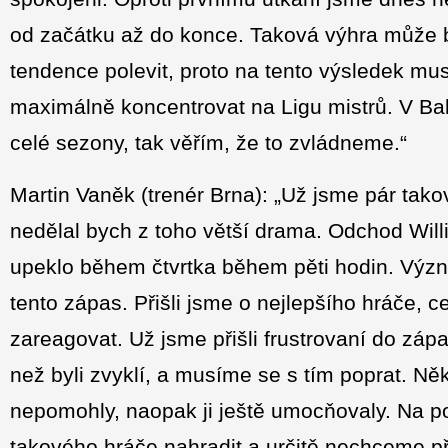
od začátku až do konce. Taková výhra může b
tendence polevit, proto na tento výsledek m
maximálně koncentrovat na Ligu mistrů. V Ba
celé sezony, tak věřím, že to zvládneme.“
Martin Vaněk (trenér Brna): „Už jsme pár tak
nedělal bych z toho větší drama. Odchod Will
upeklo během čtvrtka během pěti hodin. Význ
tento zápas. Přišli jsme o nejlepšího hráče, 
zareagovat. Už jsme přišli frustrovaní do zápa
než byli zvyklí, a musíme se s tím poprat. Něk
nepomohly, naopak ji ještě umocňovaly. Na p
takového hráče nahradit a určitě nechceme př