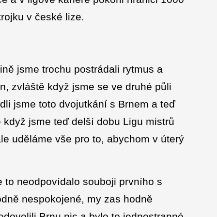
trojku v české lize.
ině jsme trochu postrádali rytmus a
on, zvláště když jsme se ve druhé půli
ádli jsme toto dvojutkání s Brnem a teď
ě když jsme teď delší dobu Ligu mistrů
ale uděláme vše pro to, abychom v úterý
 to neodpovídalo souboji prvního s
hodně nespokojené, my zas hodně
dovolili Brnu nic a bylo to jednostranné