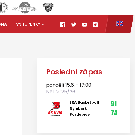
ONA
VSTUPENKY
ket Brno 95:57
Poslední zápas
pondělí 15.6. - 17:00
NBL 2025/26
ERA Basketball
91
Nymburk
74
Pardubice