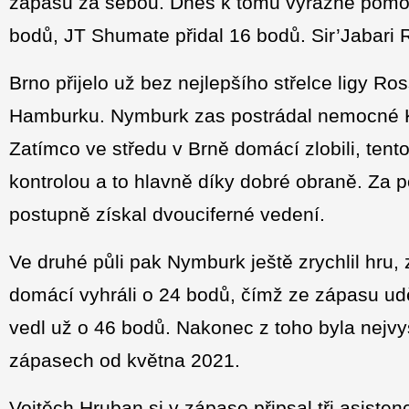
zápasů za sebou. Dnes k tomu výrazně pomohl
bodů, JT Shumate přidal 16 bodů. Sir’Jabari R
Brno přijelo už bez nejlepšího střelce ligy Ro
Hamburku. Nymburk zas postrádal nemocné K
Zatímco ve středu v Brně domácí zlobili, ten
kontrolou a to hlavně díky dobré obraně. Za 
postupně získal dvouciferné vedení.
Ve druhé půli pak Nymburk ještě zrychlil hru, z
domácí vyhráli o 24 bodů, čímž ze zápasu uděl
vedl už o 46 bodů. Nakonec z toho byla nej
zápasech od května 2021.
Vojtěch Hruban si v zápase připsal tři asistenc