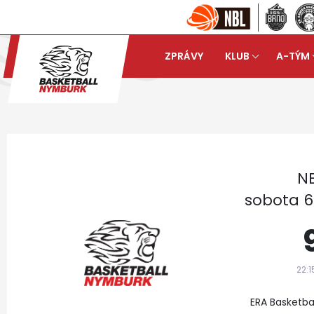
ZPRÁVY
KLUB
A-TÝM
Basketball Nymburk
Muži
arrow_forward
NB
sobota 6.
22:1
ERA Basketba