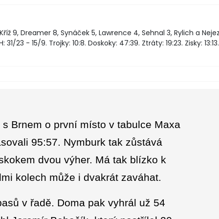
Kříž 9, Dreamer 8, Synáček 5, Lawrence 4, Sehnal 3, Rylich a Neje
 31/23 - 15/9. Trojky: 10:8. Doskoky: 47:39. Ztráty: 19:23. Zisky: 13:13.
í s Brnem o první místo v tabulce Maxa
sovali 95:57. Nymburk tak zůstává
áskokem dvou výher. Má tak blízko k
edmi kolech může i dvakrát zaváhat.
pasů v řadě. Doma pak vyhrál už 54