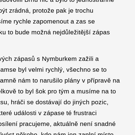
ýt zrádná, protože pak je trochu
usíme rychle zapomenout a zas se
ku to bude možná nejdůležitější zápas
ových zápasů s Nymburkem zažili a
iamse byl velmi rychlý, všechno se to
amně nám to narušilo plány v přípravě na
celkově to byl šok pro tým a musíme na to
su, hráči se dostávají do jiných pozic,
teré události v zápase té frustraci
osílení pracujeme, aktuálně není snadné
ivést někoho, kdo nám jen zaplní místo