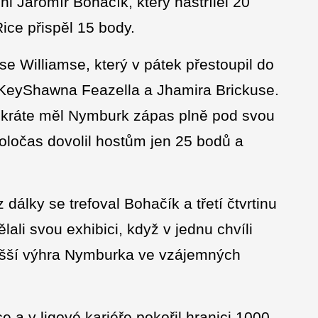
 Jaromír Bohačík, který nastřílel 20
ice přispěl 15 body.
sse Williamse, který v pátek přestoupil do
eyShawna Feazella a Jhamira Brickuse.
tokráte měl Nymburk zápas plně pod svou
poločas dovolil hostům jen 25 bodů a
 dálky se trefoval Bohačík a třetí čtvrtinu
ali svou exhibici, když v jednu chvíli
vyšší výhra Nymburka ve vzájemných
e a v ligové kariéře pokořil hranici 1000