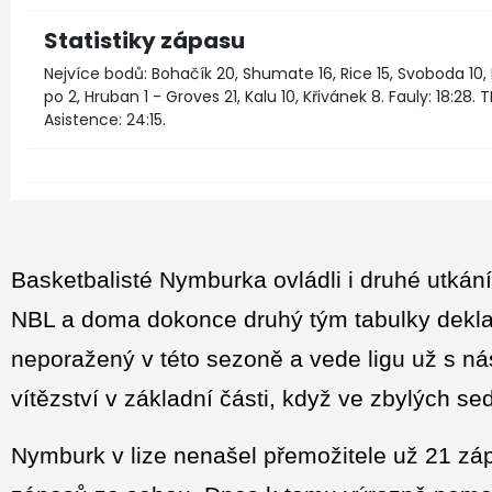
Statistiky zápasu
Nejvíce bodů: Bohačík 20, Shumate 16, Rice 15, Svoboda 10, 
po 2, Hruban 1 - Groves 21, Kalu 10, Křivánek 8. Fauly: 18:28. TH:
Asistence: 24:15.
Basketbalisté Nymburka ovládli i druhé utkán
NBL a doma dokonce druhý tým tabulky dekla
neporažený v této sezoně a vede ligu už s n
vítězství v základní části, když ve zbylých s
Nymburk v lize nenašel přemožitele už 21 zá