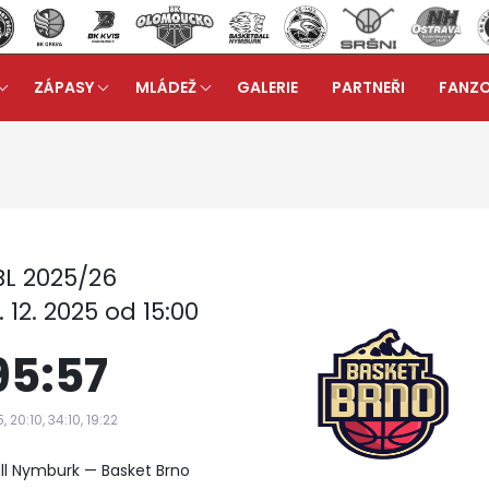
ZÁPASY
MLÁDEŽ
GALERIE
PARTNEŘI
FANZ
 A
Reportáž ze zápasu: ERA Basketball Nymburk - Bas
arrow_forward
L 2025/26
 12. 2025 od 15:00
95:57
5, 20:10, 34:10, 19:22
ll Nymburk — Basket Brno