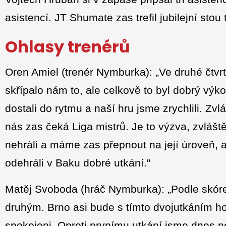
asistencí. JT Shumate zas trefil jubilejní stou 
Ohlasy trenérů
Oren Amiel (trenér Nymburka): „Ve druhé čtvrt
skřípalo nám to, ale celkově to byl dobrý výk
dostali do rytmu a naší hru jsme zrychlili. Zvl
nás zas čeká Liga mistrů. Je to výzva, zvlášt
nehráli a máme zas přepnout na její úroveň, 
odehráli v Baku dobré utkání."
Matěj Svoboda (hráč Nymburka): „Podle skóre
druhým. Brno asi bude s tímto dvojutkáním 
spokojeni. Oproti prvnímu utkání jsme dnes ne