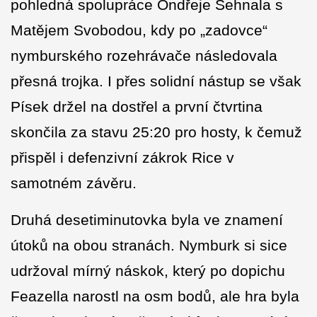
pohledná spolupráce Ondřeje Sehnala s
Matějem Svobodou, kdy po „zadovce“
nymburského rozehrávače následovala
přesná trojka. I přes solidní nástup se však
Písek držel na dostřel a první čtvrtina
skončila za stavu 25:20 pro hosty, k čemuž
přispěl i defenzivní zákrok Rice v
samotném závěru.
Druhá desetiminutovka byla ve znamení
útoků na obou stranách. Nymburk si sice
udržoval mírný náskok, který po dopichu
Feazella narostl na osm bodů, ale hra byla