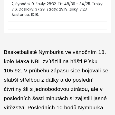
2, Synáček 0. Fauly: 28:32. TH: 48/39 – 34/25. Trojky:
7:6. Doskoky: 37:29. Ztráty: 29:19. Zisky: 7:23.
Asistence: 13:18.
Basketbalisté Nymburka ve vánočním 18.
kole Maxa NBL zvítězili na hřišti Písku
105:92. V průběhu zápasu sice bojovali se
slabší střelbou z dálky a do poslední
čtvrtiny šli s jednobodovou ztrátou, ale v
posledních šesti minutách si zajistili jasné
vítězství. Posledních 10 bodů Nymburka