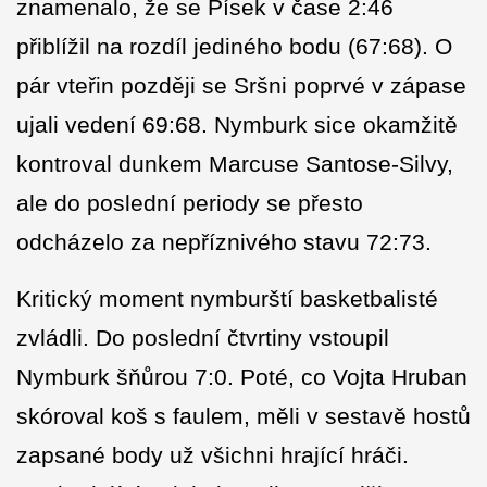
znamenalo, že se Písek v čase 2:46
přiblížil na rozdíl jediného bodu (67:68). O
pár vteřin později se Sršni poprvé v zápase
ujali vedení 69:68. Nymburk sice okamžitě
kontroval dunkem Marcuse Santose-Silvy,
ale do poslední periody se přesto
odcházelo za nepříznivého stavu 72:73.
Kritický moment nymburští basketbalisté
zvládli. Do poslední čtvrtiny vstoupil
Nymburk šňůrou 7:0. Poté, co Vojta Hruban
skóroval koš s faulem, měli v sestavě hostů
zapsané body už všichni hrající hráči.