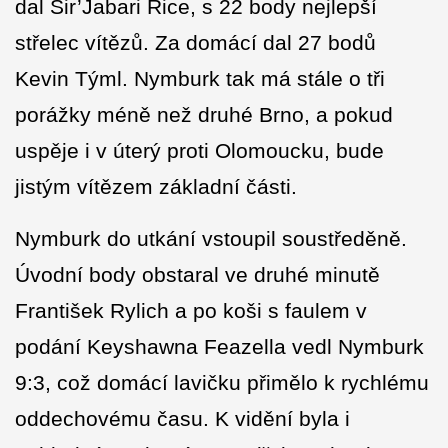
dal Sir’Jabari Rice, s 22 body nejlepší
střelec vítězů. Za domácí dal 27 bodů
Kevin Týml. Nymburk tak má stále o tři
porážky méně než druhé Brno, a pokud
uspěje i v úterý proti Olomoucku, bude
jistým vítězem základní části.
Nymburk do utkání vstoupil soustředěně.
Úvodní body obstaral ve druhé minutě
František Rylich a po koši s faulem v
podání Keyshawna Feazella vedl Nymburk
9:3, což domácí lavičku přimělo k rychlému
oddechovému času. K vidění byla i