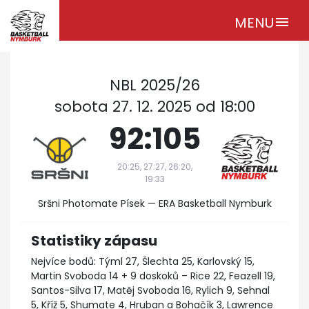
MENU
menu
NBL 2025/26
sobota 27. 12. 2025 od 18:00
92:105
20:25, 27:27, 26:20,
19:33
Sršni Photomate Písek — ERA Basketball Nymburk
Statistiky zápasu
Nejvíce bodů: Týml 27, Šlechta 25, Karlovský 15,
Martin Svoboda 14 + 9 doskoků – Rice 22, Feazell 19,
Santos-Silva 17, Matěj Svoboda 16, Rylich 9, Sehnal
5, Kříž 5, Shumate 4, Hruban a Bohačík 3, Lawrence