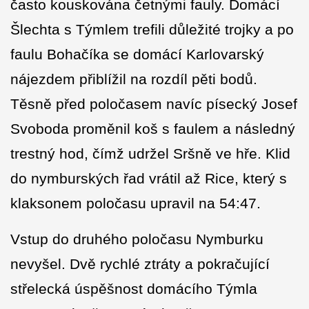
často kouskována četnými fauly. Domácí
Šlechta s Týmlem trefili důležité trojky a po
faulu Bohačíka se domácí Karlovarský
nájezdem přiblížil na rozdíl pěti bodů.
Těsně před poločasem navíc písecký Josef
Svoboda proměnil koš s faulem a následný
trestný hod, čímž udržel Sršně ve hře. Klid
do nymburských řad vrátil až Rice, který s
klaksonem poločasu upravil na 54:47.
Vstup do druhého poločasu Nymburku
nevyšel. Dvě rychlé ztráty a pokračující
střelecká úspěšnost domácího Týmla