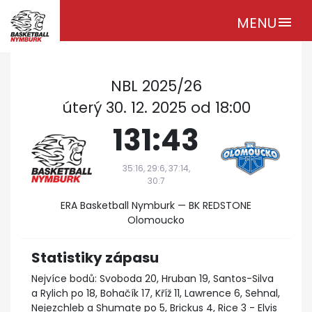
MENU
menu
NBL 2025/26
úterý 30. 12. 2025 od 18:00
131:43
35:16, 29:6, 37:14,
30:7
ERA Basketball Nymburk — BK REDSTONE
Olomoucko
Statistiky zápasu
Nejvíce bodů: Svoboda 20, Hruban 19, Santos-Silva
a Rylich po 18, Bohačík 17, Kříž 11, Lawrence 6, Sehnal,
Nejezchleb a Shumate po 5, Brickus 4, Rice 3 - Elvis