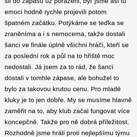
šli do zápasu už poraženi, byť jsme asi tu
emoci hodně rychle projevili potom
špatném začátku. Potýkáme se teďka se
zraněníma a i s nemocema, takže dostali
šanci ve finále úplně všichni hráči, kteří se
za poslední rok a půl na to hřiště moc
nedostali. Já jsem za to rád, že šanci
dostali v tomhle zápase, ale bohužel to
bylo za takovou krutou cenu. Pro mladé
kluky je to jen dobře. My se musíme hlavně
zaměřit na to, aby klub začal fungovat více
koncepčně. Takže pro ně dobrá příležitost.
Rozhodně jsme hráli proti nejlepšímu týmu