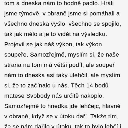
tom a dneska nám to hodně padlo. Hráli
jsme týmově, v obraně jsme si pomáhali a
všechno dneska vyšlo, všechno se spojilo,
tak jak mělo a je to vidět na výsledku.
Projevil se jak náš výkon, tak výkon
soupeře. Samozřejmě, myslím si, že naše
strana na tom má větší podíl, ale soupeř
nám to dneska asi taky ulehčil, ale myslím
si, že to začínalo u nás. Těch 14 bodů
matese Svobody nás určitě nakoplo.
Samozřejmě to hnedka jde lehčejc, hlavně
v obraně, když se v útoku daří. Takže tím,
že se nám dařilo v útoku, tak to bylo lehčí i