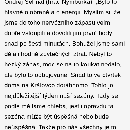
Ondřej Sehnal (hráč Nymburka): „Bylo to
hlavně o obraně a o energii. Myslím si, že
jsme do toho nervózního zápasu velmi
dobře vstoupili a dovolili jim první body
snad po šesti minutách. Bohužel jsme sami
dělali hodně zbytečných ztrát. Nebyl to
hezký zápas, moc se na to koukat nedalo,
ale bylo to odbojované. Snad to ve čtvrtek
doma na Královce dotáhneme. Tohle je
nejdůležitější týden naší sezóny. Tady se
podle mě láme chleba, jestli opravdu ta
sezóna může být úspěšná nebo bude
neúspěšná. Takže pro nás všechny je to