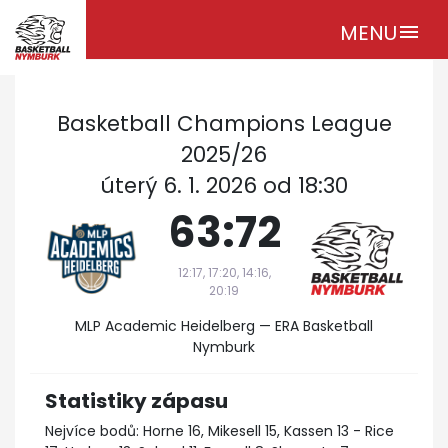
MENU
menu
Basketball Champions League
2025/26
úterý 6. 1. 2026 od 18:30
63:72
12:17, 17:20, 14:16,
20:19
MLP Academic Heidelberg — ERA Basketball
Nymburk
Statistiky zápasu
Nejvíce bodů: Horne 16, Mikesell 15, Kassen 13 - Rice