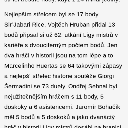
Nejlepším střelcem byl se 17 body
Sir’Jabari Rice, Vojtěch Hruban přidal 13
bodů připsal si už 62. utkání Ligy mistrů v
kariéře s dvouciferným počtem bodů. Jen
dva hráči v historii jsou na tom lépe a to
Marcelinho Huertas se 64 takovými zápasy
a nejlepší střelec historie soutěže Giorgi
Šermadini se 73 duely. Ondřej Sehnal byl
nejužitečnějším hráčem s 11 body, 5
doskoky a 6 asistencemi. Jaromír Bohačík
měl 5 bodů a 5 doskoků a jako dvanáctý
hráč v historii Ligy mistrů dosáhl na hranici