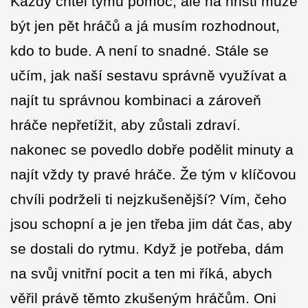
Každý chtěl týmu pomoc, ale na hřišti může
být jen pět hráčů a já musím rozhodnout,
kdo to bude. A není to snadné. Stále se
učím, jak naší sestavu správně využívat a
najít tu správnou kombinaci a zároveň
hráče nepřetížit, aby zůstali zdraví.
nakonec se povedlo dobře podělit minuty a
najít vždy ty pravé hráče. Že tým v klíčovou
chvíli podrželi ti nejzkušenější? Vím, čeho
jsou schopní a je jen třeba jim dát čas, aby
se dostali do rytmu. Když je potřeba, dám
na svůj vnitřní pocit a ten mi říká, abych
věřil právě těmto zkušeným hráčům. Oni