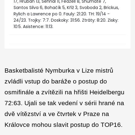
17, Hruban 13, Sehnal 11, Feazell 8, Shumate 7,
Santos Silva 6, Bohačík 5, Kříž 3, Svoboda 2, Brickus,
Rylich a Lawrence po 0. Fauly: 21:20. TH: 19/14 -
24/23. Trojky: 7:7. Doskoky: 31:56. Ztráty: 8:20. Zisky:
10:5. Asistence: 11:13.
Basketbalisté Nymburka v Lize mistrů
zvládli vstup do baráže o postup do
osmifinále a zvítězili na hřišti Heidelbergu
72:63. Ujali se tak vedení v sérii hrané na
dvě vítězství a ve čtvrtek v Praze na
Královce mohou slavit postup do TOP16.