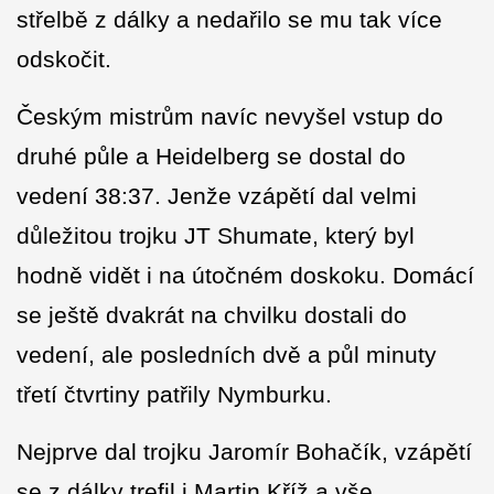
střelbě z dálky a nedařilo se mu tak více
odskočit.
Českým mistrům navíc nevyšel vstup do
druhé půle a Heidelberg se dostal do
vedení 38:37. Jenže vzápětí dal velmi
důležitou trojku JT Shumate, který byl
hodně vidět i na útočném doskoku. Domácí
se ještě dvakrát na chvilku dostali do
vedení, ale posledních dvě a půl minuty
třetí čtvrtiny patřily Nymburku.
Nejprve dal trojku Jaromír Bohačík, vzápětí
se z dálky trefil i Martin Kříž a vše