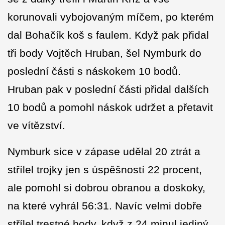
korunovali vybojovaným míčem, po kterém
dal Bohačík koš s faulem. Když pak přidal
tři body Vojtěch Hruban, šel Nymburk do
poslední části s náskokem 10 bodů.
Hruban pak v poslední části přidal dalších
10 bodů a pomohl náskok udržet a přetavit
ve vítězství.
Nymburk sice v zápase udělal 20 ztrát a
střílel trojky jen s úspěšností 22 procent,
ale pomohl si dobrou obranou a doskoky,
na které vyhrál 56:31. Navíc velmi dobře
střílel trestné hody, když z 24 minul jediný.