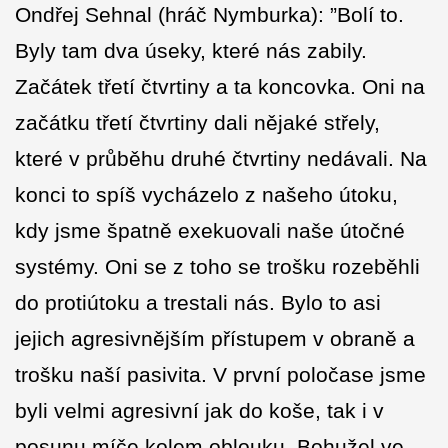
Ondřej Sehnal (hráč Nymburka): ”Bolí to.
Byly tam dva úseky, které nás zabily.
Začátek třetí čtvrtiny a ta koncovka. Oni na
začátku třetí čtvrtiny dali nějaké střely,
které v průběhu druhé čtvrtiny nedávali. Na
konci to spíš vycházelo z našeho útoku,
kdy jsme špatně exekuovali naše útočné
systémy. Oni se z toho se trošku rozeběhli
do protiútoku a trestali nás. Bylo to asi
jejich agresivnějším přístupem v obraně a
trošku naší pasivita. V první poločase jsme
byli velmi agresivní jak do koše, tak i v
posunu míče kolem oblouku. Bohužel ve