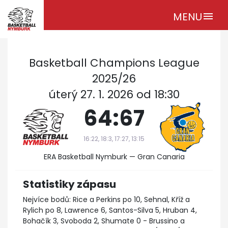
MENU
menu
Basketball Champions League
2025/26
úterý 27. 1. 2026 od 18:30
64:67
16:22, 18:3, 17:27, 13:15
ERA Basketball Nymburk — Gran Canaria
Statistiky zápasu
Nejvíce bodů: Rice a Perkins po 10, Sehnal, Kříž a
Rylich po 8, Lawrence 6, Santos-Silva 5, Hruban 4,
Bohačík 3, Svoboda 2, Shumate 0 - Brussino a