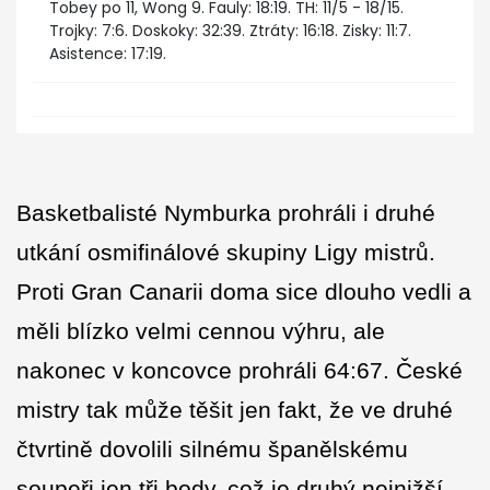
Tobey po 11, Wong 9. Fauly: 18:19. TH: 11/5 - 18/15.
Trojky: 7:6. Doskoky: 32:39. Ztráty: 16:18. Zisky: 11:7.
Asistence: 17:19.
Basketbalisté Nymburka prohráli i druhé
utkání osmifinálové skupiny Ligy mistrů.
Proti Gran Canarii doma sice dlouho vedli a
měli blízko velmi cennou výhru, ale
nakonec v koncovce prohráli 64:67. České
mistry tak může těšit jen fakt, že ve druhé
čtvrtině dovolili silnému španělskému
soupeři jen tři body, což je druhý nejnižší