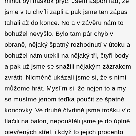
minut byl náskok pryč. Jsem aspoň rád, že
jsme v tu chvíli zapli a pak jsme ten zápas
tahali až do konce. No a v závěru nám to
bohužel nevyšlo. Bylo tam pár chyb v
obraně, nějaký špatný rozhodnutí v útoku a
bohužel nám utekli na nějaký tři, čtyři body
a pak už jsme se snažili nějakým zázrakem
zvrátit. Nicméně ukázali jsme si, že s nimi
můžeme hrát. Myslím si, že nejen to a my
se musíme jenom teďka poučit ze špatné
koncovky. Ve druhé čtvrtině jsme trošku víc
tlačili na balon, nepouštěli jsme je do úplně
otevřených střel, i když to jejich procento