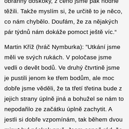
obranný doskoky, z čeho jsme pak hodně
těžili. Takže myslím si, že určitě to je něco,
co nám chybělo. Doufám, že za nějakých
pár týdnů nám dokáže pomoct ještě víc.“
Martin Kříž (hráč Nymburka): ”Utkání jsme
měli ve svých rukách. V poločase jsme
vedli o devět bodů. Ve druhý čtvrtině jsme
je pustili jenom ke třem bodům, ale moc
dobře jsme věděli, že ta třetí třetina bude z
jejich strany úplně jiná a bohužel se nám to
nepodařilo ze začátku úplně zachytit. A
jestli si dobře vzpomínám, tak během dvou