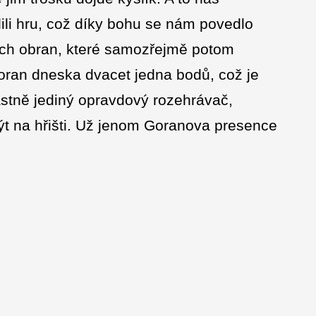
li hru, což díky bohu se nám povedlo
ých obran, které samozřejmě potom
oran dneska dvacet jedna bodů, což je
lastně jediný opravdový rozehrávač,
 na hřišti. Už jenom Goranova presence