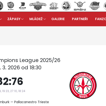
ZÁPASY
MLÁDEŽ
GALERIE
PARTNEŘI
FANZ
 A
Reportáž ze zápasu: ERA Basketball Nymburk - Trie
arrow_forward
mpions League 2025/26
. 3. 2026 od 18:30
82:76
9, 19:23, 27:10, 18:24
mburk — Pallacanestro Trieste