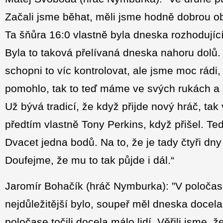
Začali jsme běhat, měli jsme hodně dobrou ob
Ta šňůra 16:0 vlastně byla dneska rozhodující
Byla to taková přelívaná dneska nahoru dolů.
schopni to víc kontrolovat, ale jsme moc rádi,
pomohlo, tak to teď máme ve svých rukách a 
Už bývá tradicí, že když přijde nový hráč, tak
předtím vlastně Tony Perkins, když přišel. 
Dvacet jedna bodů. Na to, že je tady čtyři dny 
Doufejme, že mu to tak půjde i dál.“
Jaromír Bohačík (hráč Nymburka): ”V poločas
nejdůležitější bylo, soupeř měl dneska docel
poločase točili docela málo lidí. Věřili jsme, ž