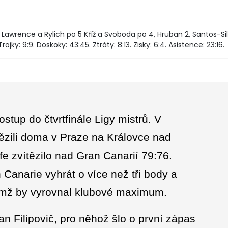
11, Lawrence a Rylich po 5 Kříž a Svoboda po 4, Hruban 2, Santos-Si
Trojky: 9:9. Doskoky: 43:45. Ztráty: 8:13. Zisky: 6:4. Asistence: 23:16.
stup do čtvrtfinále Ligy mistrů. V
ězili doma v Praze na Královce nad
e zvítězilo nad Gran Canarií 79:76.
 Canarie vyhrát o více než tři body a
čímž by vyrovnal klubové maximum.
n Filipovič, pro něhož šlo o první zápas