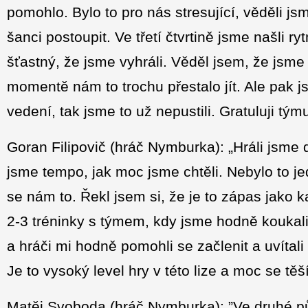
pomohlo. Bylo to pro nás stresující, věděli j
šanci postoupit. Ve třetí čtvrtině jsme našli ry
šťastný, že jsme vyhráli. Věděl jsem, že jsme
momentě nám to trochu přestalo jít. Ale pak jsm
vedení, tak jsme to už nepustili. Gratuluji týmu
Goran Filipovič (hráč Nymburka): „Hráli jsme 
jsme tempo, jak moc jsme chtěli. Nebylo to j
se nám to. Řekl jsem si, že je to zápas jako 
2-3 tréninky s týmem, kdy jsme hodně koukali 
a hráči mi hodně pomohli se začlenit a uvítali
Je to vysoký level hry v této lize a moc se tě
Matěj Svoboda (hráč Nymburka): ”Ve druhé půl