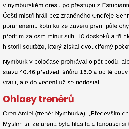
v nymburském dresu po přestupu z Estudiant
Čeští mistři hráli bez zraněného Ondřeje Sehn
poraněnému kotníku ze závěru první půle chyb
předtím za osm minut stihl 10 doskoků a tři b
historii soutěže, který získal dvouciferný poč
Nymburk v poločase prohrával o pět bodů, ale
stavu 40:46 předvedl šňůru 16:0 a od té doby 
vrátit, ale do vedení už se nedostal.
Ohlasy trenérů
Oren Amiel (trenér Nymburka): „Především c
Myslím si, že aréna byla hlasitá a fanoušci s