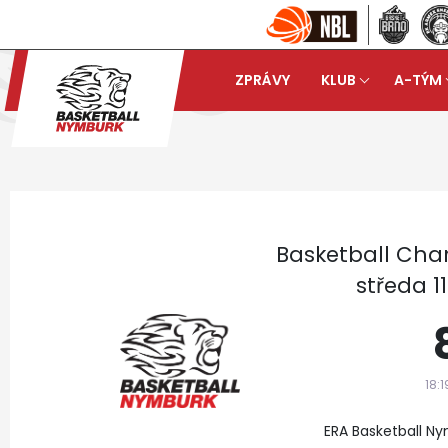
ZPRÁVY
KLUB
A-TÝM
Basketball Nymburk
Muži
arrow_forward
Basketball Cha
středa 11
18:1
ERA Basketball Ny