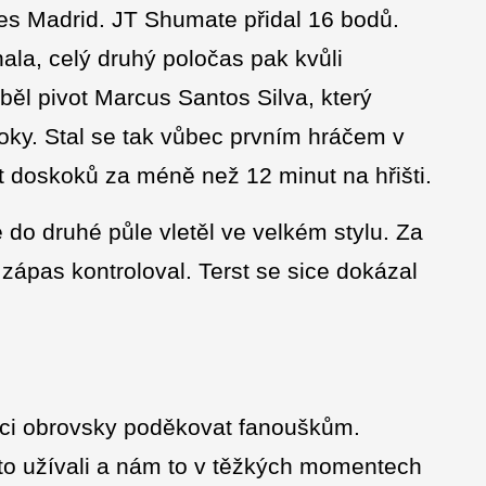
es Madrid. JT Shumate přidal 16 bodů.
ala, celý druhý poločas pak kvůli
ěl pivot Marcus Santos Silva, který
loky. Stal se tak vůbec prvním hráčem v
et doskoků za méně než 12 minut na hřišti.
 do druhé půle vletěl ve velkém stylu. Za
zápas kontroloval. Terst se sice dokázal
hci obrovsky poděkovat fanouškům.
i to užívali a nám to v těžkých momentech