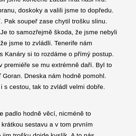
ranu, doskoky a valili jsme to dopředu.
. Pak soupeř zase chytil trošku slinu.
 Je to samozřejmě škoda, že jsme nebyli
 že jsme to zvládli. Tenerife nám
s Kanáry si to rozdáme o přímý postup.
 v premiéře se mu extrémně daří. Byl to
Teď Goran. Dneska nám hodně pomohl.
i s cestou, tak to zvládl velmi dobře.
e padlo hodně věcí, nicméně to
a krátkou sestavu a v tom prvním
e jim trošku dojde kyslík. A to nás