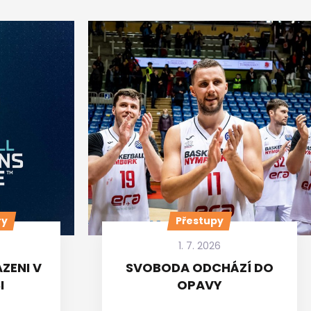
ry
Přestupy
1. 7. 2026
ZENI V
SVOBODA ODCHÁZÍ DO
I
OPAVY