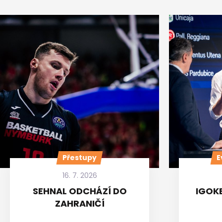
Přestupy
E
16. 7. 2026
SEHNAL ODCHÁZÍ DO
IGOKE
ZAHRANIČÍ