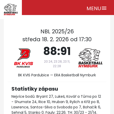
MENU
menu
NBL 2025/26
středa 18. 2. 2026 od 17:30
88:91
20:24, 23:28, 23:11,
22:28
BK KVIS Pardubice — ERA Basketball Nymburk
Statistiky zápasu
Nejvíce bodů: Bryant 27, Lukeš, Kovář a Tůma po 12
- Shumate 24, Rice 10, Hruban 9, Rylich a Kříž po 8,
Lawrence, Santos-Silva a Svoboda po 7, Bohačík 6,
Sehnal 5, Stanko 0. Fauly: 22:26. TH: 30/23 - 21/14.