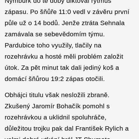
Nymburk do té doby diktoval rytmus
zápasu. Po šňůře 11:0 vedl v závěru první
půle už o 14 bodů. Jenže ztráta Sehnala
zamávala se sebevědomím týmu.
Pardubice toho využily, tlačily na
rozehrávku a hosté měli problém založit
útok. Za pět minut tak dali jediný koš a
domácí šňůrou 19:2 zápas otočili.
Obhájci titulu však nesložili zbraně.
Zkušený Jaromír Bohačík pomohl s
rozehrávkou a uklidnil spoluhráče,
důležitou trojku pak dal František Rylich a