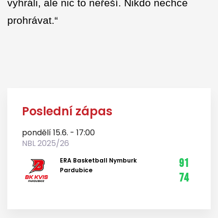
vyhráli, ale nic to neřeší. Nikdo nechce
prohrávat.“
Poslední zápas
pondělí 15.6. - 17:00
NBL 2025/26
ERA Basketball Nymburk
91
Pardubice
74