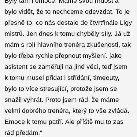
Byly tam i emoce. Máme svou hrdost a
bylo vidět, že to nechceme odevzdat. To je
přesně to, co nás dostalo do čtvrtfinále Ligy
mistrů. Jen dnes k tomu chyběly síly. Já už
mám s rolí hlavního trenéra zkušenosti, tak
bylo třeba rychle přepnout myšlení. jako
asistent se zaměřuji na jiné věci, teď jsem
k tomu musel přidat i střídání, timeouty,
bylo to více stresující, protože jsem se
snažil vyhrát. Proto jsem rád, že máme
velmi dobrého trenéra, který to vše zvládá.
Emoce k tomu patří. Ale příště mu to zas
rád předám.“