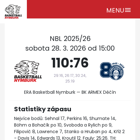
MENU
menu
NBL 2025/26
sobota 28. 3. 2026 od 15:00
110:76
29:16, 26:17, 30:24,
25:19
ERA Basketball Nymburk — BK ARMEX Děčín
Statistiky zápasu
Nejvíce bodů: Sehnal 17, Perkins 16, Shumate 14,
Böhm a Bohačík po 10, Svoboda a Rylich po 9,
Filipovič 8, Lawrence 7, Stanko a Hruban po 4, Kříž 2
- Davis 14, Edwards 13, Kroutil 12. Fauly: 25:26. TH: