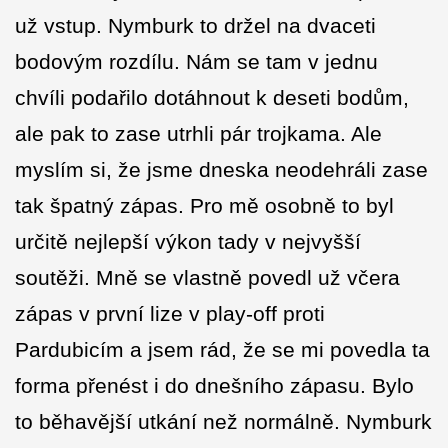
už vstup. Nymburk to držel na dvaceti
bodovým rozdílu. Nám se tam v jednu
chvíli podařilo dotáhnout k deseti bodům,
ale pak to zase utrhli pár trojkama. Ale
myslím si, že jsme dneska neodehráli zase
tak špatný zápas. Pro mě osobně to byl
určitě nejlepší výkon tady v nejvyšší
soutěži. Mně se vlastně povedl už včera
zápas v první lize v play-off proti
Pardubicím a jsem rád, že se mi povedla ta
forma přenést i do dnešního zápasu. Bylo
to běhavější utkání než normálně. Nymburk