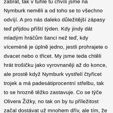
zabrat, tak v tuhle tu chvíli jsme na
Nymburk neměli a od toho se to všechno
odvíjí. A pro nás daleko důležitější zápasy
teď přijdou příští týden. Kdy jindy dát
mladým hráčům šanci než teď, kdy
víceméně je úplně jedno, jestli prohrajete o
dvacet nebo o třicet. My jsme teda chtěli
hrát trošičku jako vyrovnaněji až do konce,
ale prostě když Nymburk vystřelí čtyřicet
trojek a má padesátiprocentní střelbu, tak
to se hrozně těžko zastavuje. Co se týče
Olivera Žižky, no tak on by tu příležitost
začal dostávat už mnohem dřív, ale tím, že