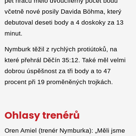
pět hráčů mělo dvouciferný počet bodů
včetně nové posily Davida Böhma, který
debutoval deseti body a 4 doskoky za 13
minut.
Nymburk těžil z rychlých protiútoků, na
které přehrál Děčín 35:12. Také měl velmi
dobrou úspěšnost za tři body a to 47
procent při 19 proměněných trojkách.
Ohlasy trenérů
Oren Amiel (trenér Nymburka): „Měli jsme