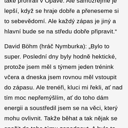
také prohráli v Opavě. Ale samozřejmě je
lepší, když se hraje dobře a přeneseme si
to sebevědomí. Ale každý zápas je jiný a
hlavní bude se na středu dobře připravit.“
David Böhm (hráč Nymburka): „Bylo to
super. Poslední dny byly hodně hektické,
protože jsem měl s týmem jeden trénink
včera a dneska jsem rovnou měl vstoupit
do zápasu. Ale trenéři, kluci mi řekli, ať nad
tím moc nepřemýšlím, ať do toho dám
energii a soustředil jsem se na věci, který
mohu ovlivnit. Takže běhat a tak nějak se