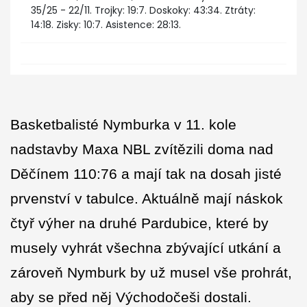
35/25 - 22/11. Trojky: 19:7. Doskoky: 43:34. Ztráty:
14:18. Zisky: 10:7. Asistence: 28:13.
Basketbalisté Nymburka v 11. kole
nadstavby Maxa NBL zvítězili doma nad
Děčínem 110:76 a mají tak na dosah jisté
prvenství v tabulce. Aktuálně mají náskok
čtyř výher na druhé Pardubice, které by
musely vyhrát všechna zbývající utkání a
zároveň Nymburk by už musel vše prohrát,
aby se před něj Východočeši dostali.