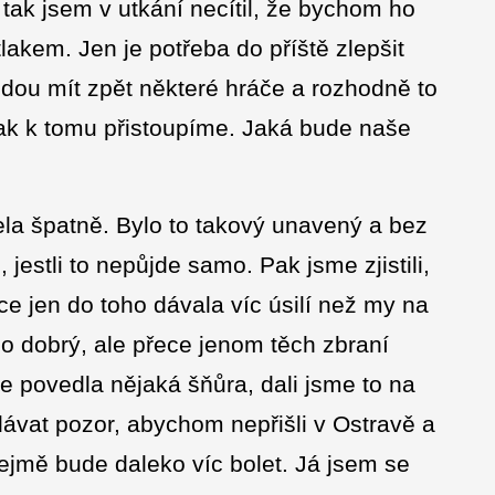
tak jsem v utkání necítil, že bychom ho
tlakem. Jen je potřeba do příště zlepšit
udou mít zpět některé hráče a rozhodně to
ak k tomu přistoupíme. Jaká bude naše
la špatně. Bylo to takový unavený a bez
 jestli to nepůjde samo. Pak jsme zjistili,
e jen do toho dávala víc úsilí než my na
lo dobrý, ale přece jenom těch zbraní
e povedla nějaká šňůra, dali jsme to na
 dávat pozor, abychom nepřišli v Ostravě a
řejmě bude daleko víc bolet. Já jsem se