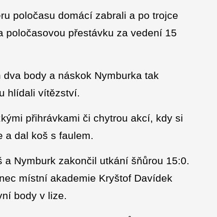
ru poločasu domácí zabrali a po trojce
na poločasovou přestávku za vedení 15
en dva body a náskok Nymburka tak
 hlídali vítězství.
zkými přihrávkami či chytrou akcí, kdy si
e a dal koš s faulem.
š a Nymburk zakončil utkání šňůrou 15:0.
nec místní akademie Kryštof Davídek
ní body v lize.