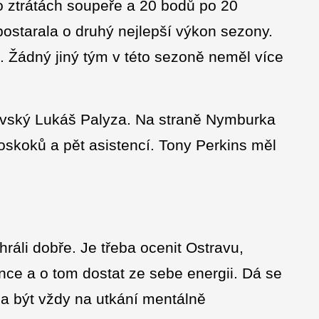
o ztrátách soupeře a 20 bodů po 20
ostarala o druhý nejlepší výkon sezony.
. Žádný jiný tým v této sezoně neměl více
avský Lukáš Palyza. Na straně Nymburka
doskoků a pět asistencí. Tony Perkins měl
ráli dobře. Je třeba ocenit Ostravu,
ánce a o tom dostat ze sebe energii. Dá se
ba být vždy na utkání mentálně