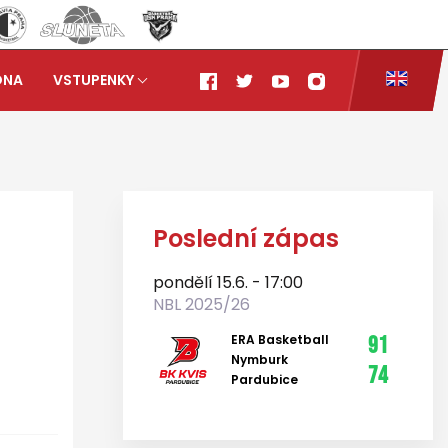
ONA
VSTUPENKY
Ostrava 101:67
Poslední zápas
pondělí 15.6. - 17:00
NBL 2025/26
ERA Basketball
91
Nymburk
74
Pardubice