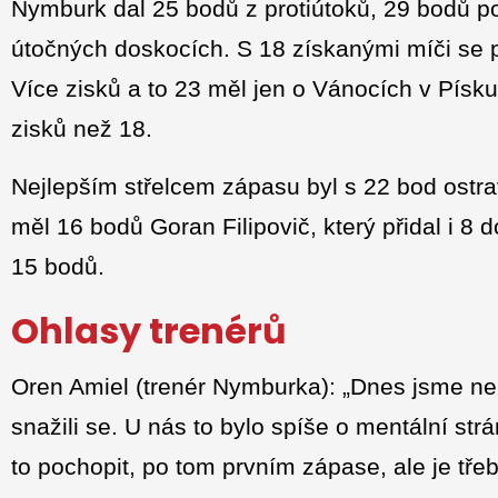
Nymburk dal 25 bodů z protiútoků, 29 bodů p
útočných doskocích. S 18 získanými míči se p
Více zisků a to 23 měl jen o Vánocích v Písku
zisků než 18.
Nejlepším střelcem zápasu byl s 22 bod ostr
měl 16 bodů Goran Filipovič, který přidal i 8 
15 bodů.
Ohlasy trenérů
Oren Amiel (trenér Nymburka): „Dnes jsme neh
snažili se. U nás to bylo spíše o mentální str
to pochopit, po tom prvním zápase, ale je tře