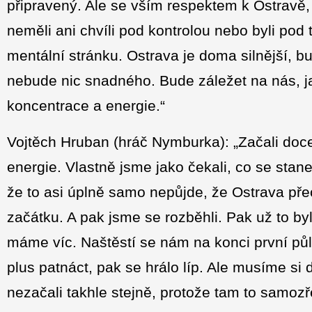
připravený. Ale se vším respektem k Ostravě, 
neměli ani chvíli pod kontrolou nebo byli pod 
mentální stránku. Ostrava je doma silnější, b
nebude nic snadného. Bude záležet na nás, j
koncentrace a energie.“
Vojtěch Hruban (hráč Nymburka): „Začali doce
energie. Vlastně jsme jako čekali, co se stane,
že to asi úplně samo nepůjde, že Ostrava přec
začátku. A pak jsme se rozběhli. Pak už to by
máme víc. Naštěstí se nám na konci první půl
plus patnáct, pak se hrálo líp. Ale musíme si
nezačali takhle stejně, protože tam to samoz