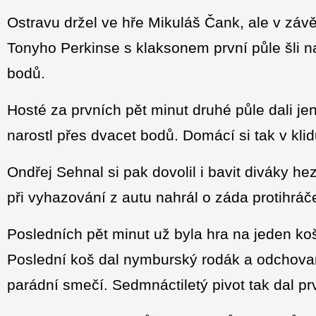
Ostravu držel ve hře Mikuláš Čank, ale v závě
Tonyho Perkinse s klaksonem první půle šli 
bodů.
Hosté za prvních pět minut druhé půle dali j
narostl přes dvacet bodů. Domácí si tak v klidu
Ondřej Sehnal si pak dovolil i bavit diváky he
při vyhazování z autu nahrál o záda protihráč
Posledních pět minut už byla hra na jeden ko
Poslední koš dal nymburský rodák a odchova
parádní smečí. Sedmnáctiletý pivot tak dal prv