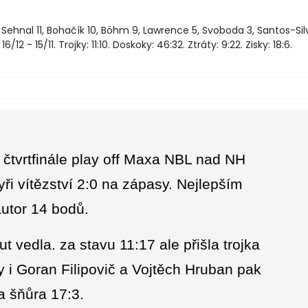
, Sehnal 11, Bohačík 10, Böhm 9, Lawrence 5, Svoboda 3, Santos-Silv
/12 - 15/11. Trojky: 11:10. Doskoky: 46:32. Ztráty: 9:22. Zisky: 18:6.
 čtvrtfinále play off Maxa NBL nad NH
yři vítězství 2:0 na zápasy. Nejlepším
utor 14 bodů.
 vedla. za stavu 11:17 ale přišla trojka
dy i Goran Filipovič a Vojtěch Hruban pak
a šňůra 17:3.