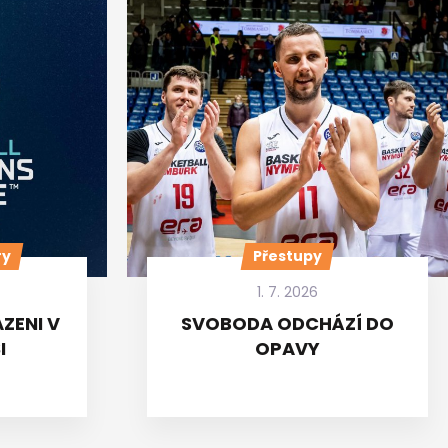
ry
Přestupy
1. 7. 2026
ZENI V
SVOBODA ODCHÁZÍ DO
I
OPAVY