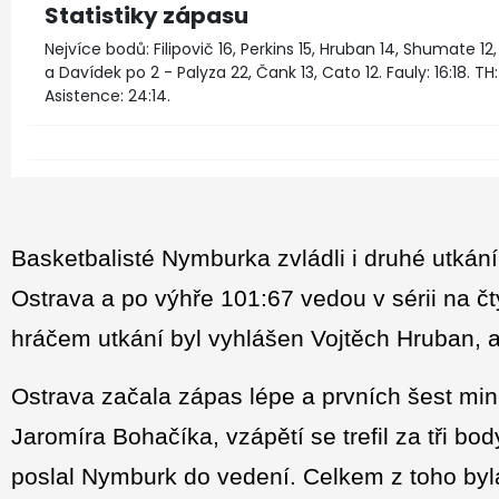
Statistiky zápasu
Nejvíce bodů: Filipovič 16, Perkins 15, Hruban 14, Shumate 12
a Davídek po 2 - Palyza 22, Čank 13, Cato 12. Fauly: 16:18. TH: 16
Asistence: 24:14.
Basketbalisté Nymburka zvládli i druhé utkání
Ostrava a po výhře 101:67 vedou v sérii na čt
hráčem utkání byl vyhlášen Vojtěch Hruban, a
Ostrava začala zápas lépe a prvních šest minut
Jaromíra Bohačíka, vzápětí se trefil za tři bo
poslal Nymburk do vedení. Celkem z toho byl