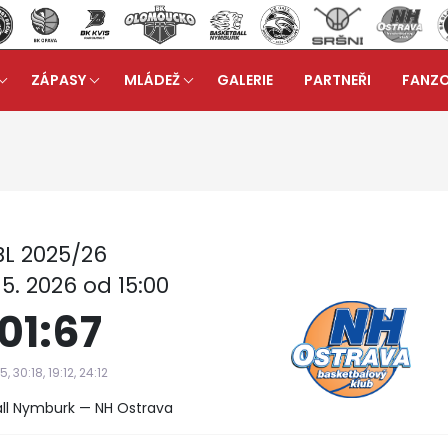
ZÁPASY
MLÁDEŽ
GALERIE
PARTNEŘI
FANZ
 A
Reportáž ze zápasu: ERA Basketball Nymburk - NH 
arrow_forward
L 2025/26
 5. 2026 od 15:00
101:67
5, 30:18, 19:12, 24:12
all Nymburk — NH Ostrava