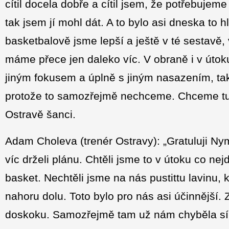
cítil docela dobře a cítil jsem, že potřebujeme
tak jsem jí mohl dát. A to bylo asi dneska to
basketbalově jsme lepší a ještě v té sestavě, 
máme přece jen daleko víc. V obraně i v útoku
jiným fokusem a úplně s jiným nasazením, ta
protože to samozřejmě nechceme. Chceme tu s
Ostravě šanci.
Adam Choleva (trenér Ostravy): „Gratuluji N
víc drželi plánu. Chtěli jsme to v útoku co nej
basket. Nechtěli jsme na nás pustittu lavinu, 
nahoru dolu. Toto bylo pro nás asi účinnější.
doskoku. Samozřejmě tam už nám chyběla síla