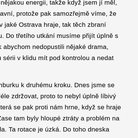
 nějakou energii, takže když jsem jí měl,
 hlavní, protože pak samozřejmě víme, že
v jaké Ostrava hraje, tak těch zbraní
. Do třetího utkání musíme přijít úplně s
k abychom nedopustili nějaké drama,
érii v klidu mít pod kontrolou a nedat
ymburku k druhému kroku. Dnes jsme se
déle zdržovat, proto to nebyl úplně líbivý
která se pak proti nám hrne, když se hraje
 Zase tam byly hloupé ztráty a problém na
. Ta rotace je úzká. Do toho dneska