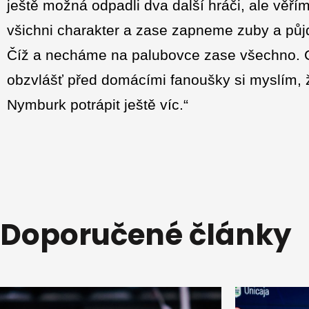
ještě možná odpadli dva další hráči, ale věř
všichni charakter a zase zapneme zuby a půj
Číž a necháme na palubovce zase všechno. 
obzvlášť před domácími fanoušky si myslím
Nymburk potrápit ještě víc.“
Doporučené články