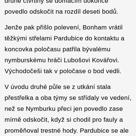
druhé čtvrtiny se domácím dokonce
povedlo odskočit na rozdíl deseti bodů.
Jenže pak přišlo polevení, Bonham vrátil
těžkými střelami Pardubice do kontaktu a
koncovka poločasu patřila bývalému
nymburskému hráči Lubošovi Kovářovi.
Východočeši tak v poločase o bod vedli.
V úvodu druhé půle se z utkání stala
přestřelka a oba týmy se střídaly ve vedení,
než se Nymburku přeci jen povedlo zase
mírně odskočit, když si chodil pro fauly a
proměňoval trestné hody. Pardubice se ale