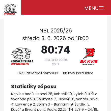
MENU
menu
NBL 2025/26
středa 3. 6. 2026 od 18:00
80:74
18:13, 13:19, 29:25,
20:17
ERA Basketball Nymburk — BK KVIS Pardubice
Statistiky zápasu
Nejvíce bodů: Sehnal 26, Bohačík 10, Rylich 9, Kříž a
Svoboda po 8, Shumate 7, Filipovič 6, Santos-Silva
4, Lawrence 2, Böhm 0 - Bonham 19, Švrdlík 13,
Kovář a Bryant po 12. Fauly: 22:25. TH: 27/19 - 24/16.