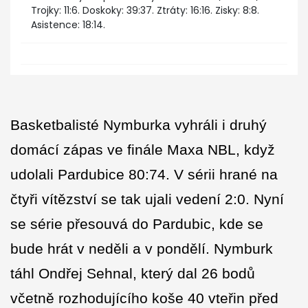
Trojky: 11:6. Doskoky: 39:37. Ztráty: 16:16. Zisky: 8:8.
Asistence: 18:14.
Basketbalisté Nymburka vyhráli i druhý
domácí zápas ve finále Maxa NBL, když
udolali Pardubice 80:74. V sérii hrané na
čtyři vítězství se tak ujali vedení 2:0. Nyní
se série přesouvá do Pardubic, kde se
bude hrát v neděli a v pondělí. Nymburk
táhl Ondřej Sehnal, který dal 26 bodů
včetně rozhodujícího koše 40 vteřin před