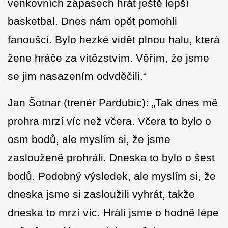
venkovních zápasech hrát ještě lepší
basketbal. Dnes nám opět pomohli
fanoušci. Bylo hezké vidět plnou halu, která
žene hráče za vítězstvím. Věřím, že jsme
se jim nasazením odvděčili.“
Jan Šotnar (trenér Pardubic): „Tak dnes mě
prohra mrzí víc než včera. Včera to bylo o
osm bodů, ale myslím si, že jsme
zaslouženě prohráli. Dneska to bylo o šest
bodů. Podobný výsledek, ale myslím si, že
dneska jsme si zasloužili vyhrát, takže
dneska to mrzí víc. Hráli jsme o hodně lépe