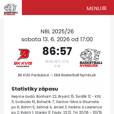
MENU
menu
NBL 2025/26
sobota 13. 6. 2026 od 17:00
86:57
23:22, 19:17, 27:5,
17:13
BK KVIS Pardubice — ERA Basketball Nymburk
Statistiky zápasu
Nejvíce bodů: Bonham 22, Bryant 15, Švrdlík 12 - Kříž
11, Svoboda 10, Bohačík 7, Santos-Silva a Shumate
po 6, Böhm 5, Sehnal 4, Amiel 3, Perkins a Lawrence
po 2, Rylich 1, Stanko 0. Fauly: 23:21. TH: 20/16 - 30/15.