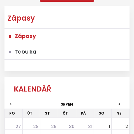
Zápasy
Zápasy
Tabulka
KALENDÁŘ
SRPEN
arrow_back
arrow_forward
PO
ÚT
ST
ČT
PÁ
SO
NE
27
28
29
30
31
1
2