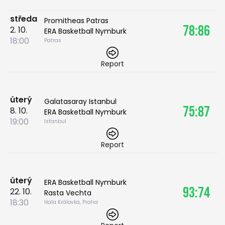
středa
Promitheas Patras
78:86
2. 10.
ERA Basketball Nymburk
18:00
Patras
Report
úterý
Galatasaray Istanbul
75:87
8. 10.
ERA Basketball Nymburk
19:00
Istanbul
Report
úterý
ERA Basketball Nymburk
93:74
22. 10.
Rasta Vechta
18:30
Hala Královka, Praha