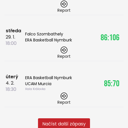
Report
středa
Falco Szombathely
86:106
29. 1.
ERA Basketball Nymburk
18:00
Report
úterý
ERA Basketball Nymburk
85:70
4. 2.
UCAM Murcia
18:30
Hala Královka
Report
Načíst další zápasy