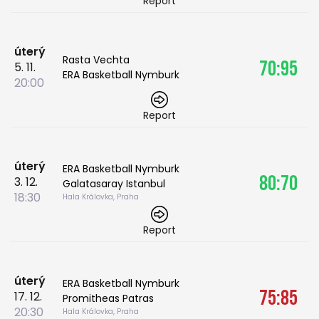
Report
úterý
Rasta Vechta
70:95
5. 11.
ERA Basketball Nymburk
20:00
Report
úterý
ERA Basketball Nymburk
80:70
3. 12.
Galatasaray Istanbul
18:30
Hala Královka, Praha
Report
úterý
ERA Basketball Nymburk
75:85
17. 12.
Promitheas Patras
20:30
Hala Královka, Praha