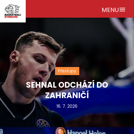
MENU
menu
Přestupy
SEHNAL ODCHÁZÍ DO
ZAHRANIČÍ
16. 7. 2026