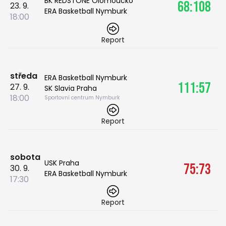
BK REDSTONE Olomoucko
68:108
23. 9.
ERA Basketball Nymburk
18:00
Report
středa
ERA Basketball Nymburk
111:57
27. 9.
SK Slavia Praha
18:00
Sportovní centrum Nymburk
Report
sobota
USK Praha
75:73
30. 9.
ERA Basketball Nymburk
17:30
Report