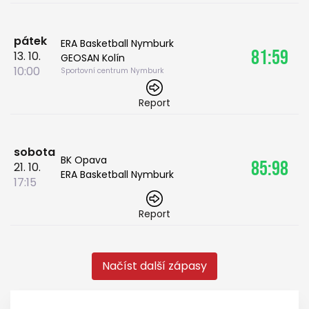
pátek
ERA Basketball Nymburk
81:59
13. 10.
GEOSAN Kolín
10:00
Sportovní centrum Nymburk
Report
sobota
BK Opava
85:98
21. 10.
ERA Basketball Nymburk
17:15
Report
Načíst další zápasy