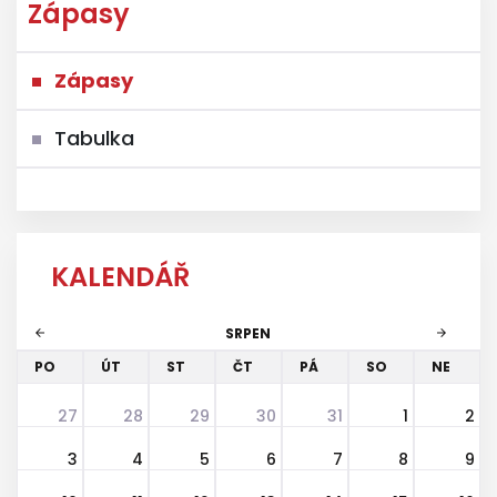
Zápasy
Zápasy
Tabulka
KALENDÁŘ
SRPEN
arrow_back
arrow_forward
PO
ÚT
ST
ČT
PÁ
SO
NE
27
28
29
30
31
1
2
3
4
5
6
7
8
9